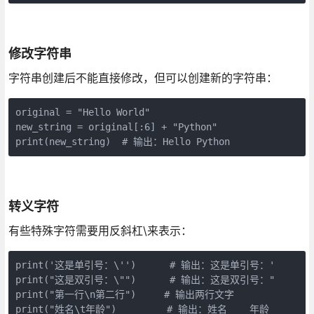
修改字符串
字符串创建后不能直接修改，但可以创建新的字符串：
original = "Hello World"

new_string = original[:6] + "Python"

print(new_string)  # 输出：Hello Python
转义字符
有些特殊字符需要用反斜杠\来表示：
print('这是单引号：\'')      # 输出：这是单引号：'

print("这是双引号：\"")      # 输出：这是双引号："

print("第一行\n第二行")     # 输出两行文字

print("姓名\t年龄")         # 输出：姓名    年龄