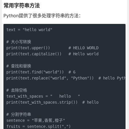
常用字符串方法
Python提供了很多处理字符串的方法：
text = "hello world"

# 大小写转换

print(text.upper())        # HELLO WORLD

print(text.capitalize())   # Hello world

# 查找和替换

print(text.find("world"))  # 6

print(text.replace("world", "Python"))  # hello Python
# 去除空格

text_with_spaces = "   hello   "

print(text_with_spaces.strip())  # hello

# 分割字符串

sentence = "苹果,香蕉,橙子"

fruits = sentence.split(",")
