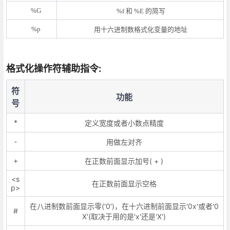
%G
%f 和 %E 的简写
%p
用十六进制数格式化变量的地址
格式化操作符辅助指令:
符
功能
号
*
定义宽度或者小数点精度
-
用做左对齐
+
在正数前面显示加号( + )
<s
在正数前面显示空格
p>
在八进制数前面显示零('0')，在十六进制前面显示'0x'或者'0
#
X'(取决于用的是'x'还是'X')