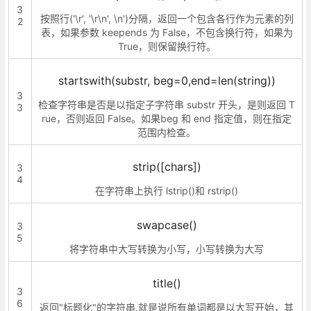
3
按照行('\r', '\r\n', \n')分隔，返回一个包含各行作为元素的列
2
表，如果参数 keepends 为 False，不包含换行符，如果为
True，则保留换行符。
startswith(substr, beg=0,end=len(string))
3
检查字符串是否是以指定子字符串 substr 开头，是则返回 T
3
rue，否则返回 False。如果beg 和 end 指定值，则在指定
范围内检查。
strip([chars])
3
4
在字符串上执行 lstrip()和 rstrip()
swapcase()
3
5
将字符串中大写转换为小写，小写转换为大写
title()
3
6
返回"标题化"的字符串,就是说所有单词都是以大写开始，其