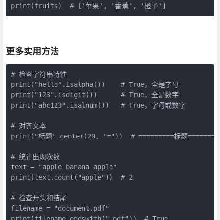
print(fruits)  # ['苹果', '香蕉', '橙子']
更多实用方法
# 检查字符串特性

print("hello".isalpha())    # True，全是字母

print("123".isdigit())      # True，全是数字

print("abc123".isalnum())   # True，字母或数字

# 对齐文本

print("标题".center(20, "="))  # =========标题=========
# 统计出现次数

text = "apple banana apple"

print(text.count("apple"))  # 2

# 检查开头和结尾

filename = "document.pdf"

print(filename.endswith(".pdf"))  # True