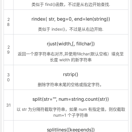
类似于 find()函数，不过是从右边开始查找.
rindex( str, beg=0, end=len(string))
2
8
类似于 index()，不过是从右边开始.
rjust(width,[, fillchar])
2
9
返回一个原字符串右对齐,并使用fillchar(默认空格）填充至
长度 width 的新字符串
rstrip()
3
0
删除字符串末尾的空格或指定字符。
split(str="", num=string.count(str))
31
以 str 为分隔符截取字符串，如果 num 有指定值，则仅截取
num+1 个子字符串
splitlines([keepends])