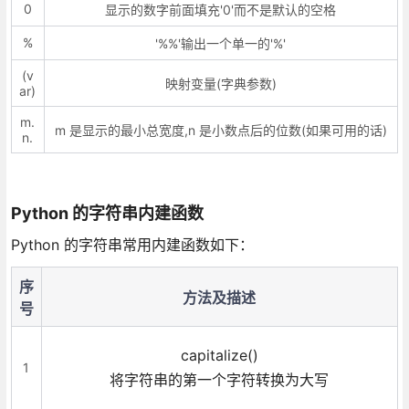
0
显示的数字前面填充'0'而不是默认的空格
%
'%%'输出一个单一的'%'
(v
映射变量(字典参数)
ar)
m.
m 是显示的最小总宽度,n 是小数点后的位数(如果可用的话)
n.
Python 的字符串内建函数
Python 的字符串常用内建函数如下：
序
方法及描述
号
capitalize()
1
将字符串的第一个字符转换为大写