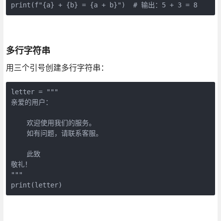
print(f"{a} + {b} = {a + b}")  # 输出：5 + 3 = 8
多行字符串
用三个引号创建多行字符串：
letter = """

亲爱的用户：

    欢迎使用我们的服务。

    如有问题，请联系客服。

    此致

敬礼！

"""

print(letter)