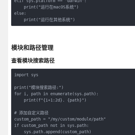
elif sys.platform == 'darwin':

    print("运行在macOS系统")

else:

    print("运行在其他系统")
模块和路径管理
查看模块搜索路径
import sys

print("模块搜索路径:")

for i, path in enumerate(sys.path):

    print(f"{i+1:2d}. {path}")

# 添加自定义路径

custom_path = "/my/custom/module/path"

if custom_path not in sys.path:

    sys.path.append(custom_path)
