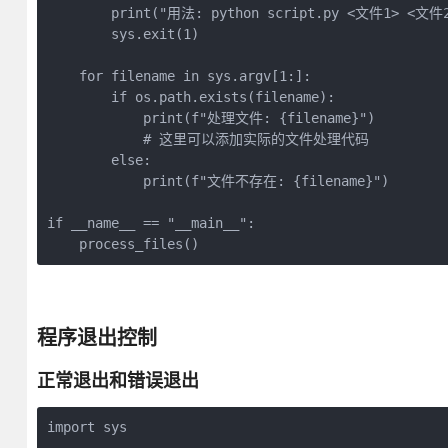
        print("用法: python script.py <文件1> <文件2>
        sys.exit(1)

    for filename in sys.argv[1:]:

        if os.path.exists(filename):

            print(f"处理文件: {filename}")

            # 这里可以添加实际的文件处理代码

        else:

            print(f"文件不存在: {filename}")

if __name__ == "__main__":

    process_files()
程序退出控制
正常退出和错误退出
import sys
