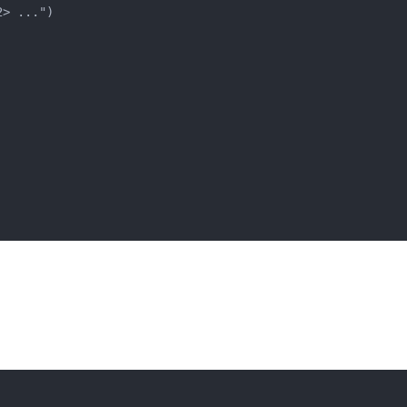
 ...")
