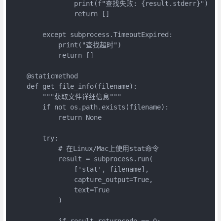
                print(f"查找失败: {result.stderr}")

                return []

        except subprocess.TimeoutExpired:

            print("查找超时")

            return []

    @staticmethod

    def get_file_info(filename):

        """获取文件详细信息"""

        if not os.path.exists(filename):

            return None

        try:

            # 在Linux/Mac上使用stat命令

            result = subprocess.run(

                ['stat', filename],

                capture_output=True,

                text=True

            )

            if result.returncode == 0:
