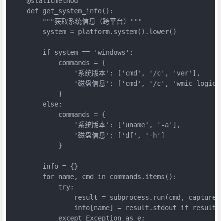
    @staticmethod

    def get_system_info():

        """获取系统信息（跨平台）"""

        system = platform.system().lower()

        if system == 'windows':

            commands = {

                '系统版本': ['cmd', '/c', 'ver'],

                '磁盘信息': ['cmd', '/c', 'wmic logicald
            }

        else:

            commands = {

                '系统版本': ['uname', '-a'],

                '磁盘信息': ['df', '-h']

            }

        info = {}

        for name, cmd in commands.items():

            try:

                result = subprocess.run(cmd, capture_
                info[name] = result.stdout if result.
            except Exception as e:
