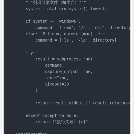
        """列出目录文件（跨平台）"""

        system = platform.system().lower()

        if system == 'windows':

            command = ['cmd', '/c', 'dir', directory]

        else:  # linux, darwin (mac), etc.

            command = ['ls', '-la', directory]

        try:

            result = subprocess.run(

                command,

                capture_output=True,

                text=True,

                timeout=30

            )

            return result.stdout if result.returncode
        except Exception as e:

            return f"执行失败: {e}"
