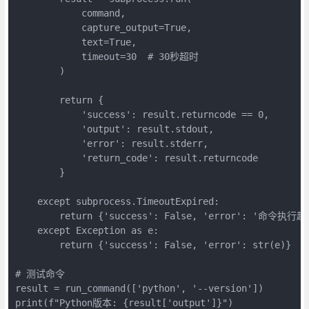
            command,

            capture_output=True,

            text=True,

            timeout=30  # 30秒超时

        )

        return {

            'success': result.returncode == 0,

            'output': result.stdout,

            'error': result.stderr,

            'return_code': result.returncode

        }

    except subprocess.TimeoutExpired:

        return {'success': False, 'error': '命令执行超
    except Exception as e:

        return {'success': False, 'error': str(e)}

# 测试命令

result = run_command(['python', '--version'])

print(f"Python版本: {result['output']}")
