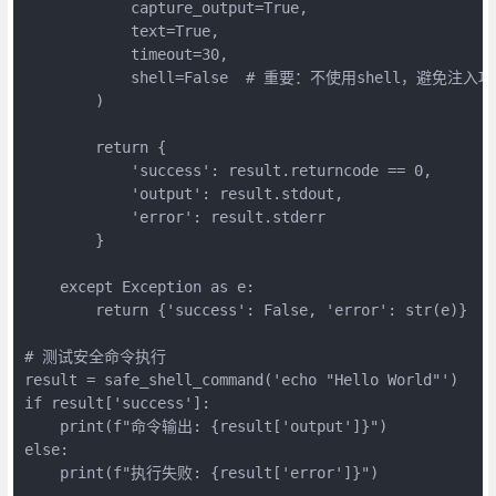
            capture_output=True,

            text=True,

            timeout=30,

            shell=False  # 重要：不使用shell，避免注入攻
        )

        return {

            'success': result.returncode == 0,

            'output': result.stdout,

            'error': result.stderr

        }

    except Exception as e:

        return {'success': False, 'error': str(e)}

# 测试安全命令执行

result = safe_shell_command('echo "Hello World"')

if result['success']:

    print(f"命令输出: {result['output']}")

else:

    print(f"执行失败: {result['error']}")
