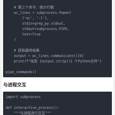
    # 第三个命令：统计行数

    wc_lines = subprocess.Popen(

        ['wc', '-l'],

        stdin=grep_py.stdout,

        stdout=subprocess.PIPE,

        text=True

    )

    # 获取最终结果

    output = wc_lines.communicate()[0]

    print(f"找到 {output.strip()} 个Python文件")

pipe_commands()
与进程交互
import subprocess

def interactive_process():

    """与进程进行交互"""
