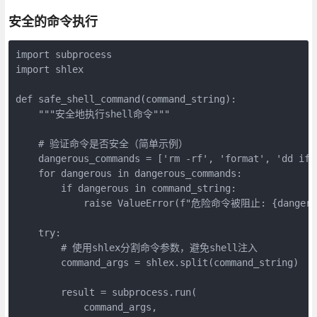
安全的命令执行
import subprocess

import shlex

def safe_shell_command(command_string):

    """安全地执行shell命令"""

    # 验证命令是否安全（简单示例）

    dangerous_commands = ['rm -rf', 'format', 'dd if='
    for dangerous in dangerous_commands:

        if dangerous in command_string:

            raise ValueError(f"危险命令被阻止: {dangerou
    try:

        # 使用shlex分割命令参数，避免shell注入

        command_args = shlex.split(command_string)

        result = subprocess.run(

            command_args,
