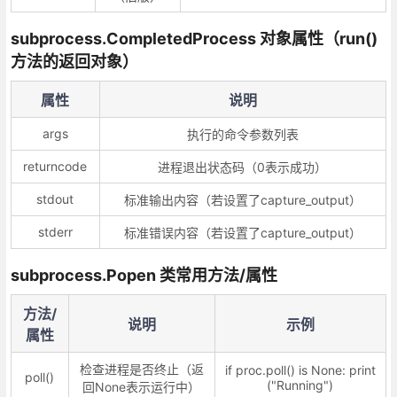
subprocess.CompletedProcess 对象属性（run()
方法的返回对象）
属性
说明
args
执行的命令参数列表
returncode
进程退出状态码（0表示成功）
stdout
标准输出内容（若设置了capture_output）
stderr
标准错误内容（若设置了capture_output）
subprocess.Popen 类常用方法/属性
方法/
说明
示例
属性
检查进程是否终止（返
if proc.poll() is None: print
poll()
("Running")
回None表示运行中）