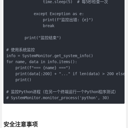
                time.sleep(5)  # 每5秒检查一次

            except Exception as e:

                print(f"监控出错: {e}")

                break

        print("监控结束")

# 使用系统监控

info = SystemMonitor.get_system_info()

for name, data in info.items():

    print(f"=== {name} ===")

    print(data[:200] + "..." if len(data) > 200 else d
    print()

# 监控Python进程（在另一个终端运行一个Python程序测试）

# SystemMonitor.monitor_process('python', 30)
安全注意事项