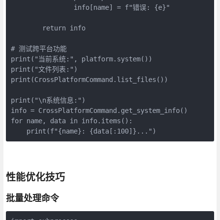
                info[name] = f"错误: {e}"

        return info

# 测试跨平台功能

print("当前系统:", platform.system())

print("文件列表:")

print(CrossPlatformCommand.list_files())

print("\n系统信息:")

info = CrossPlatformCommand.get_system_info()

for name, data in info.items():

    print(f"{name}: {data[:100]}...")
性能优化技巧
批量处理命令