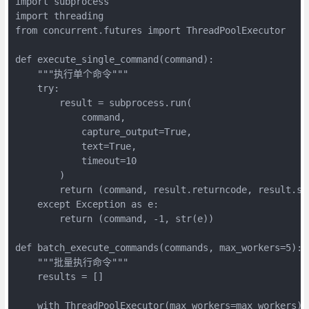
import subprocess

import threading

from concurrent.futures import ThreadPoolExecutor

def execute_single_command(command):

    """执行单个命令"""

    try:

        result = subprocess.run(

            command,

            capture_output=True,

            text=True,

            timeout=10

        )

        return (command, result.returncode, result.std
    except Exception as e:

        return (command, -1, str(e))

def batch_execute_commands(commands, max_workers=5):

    """批量执行命令"""

    results = []

    with ThreadPoolExecutor(max_workers=max_workers) a