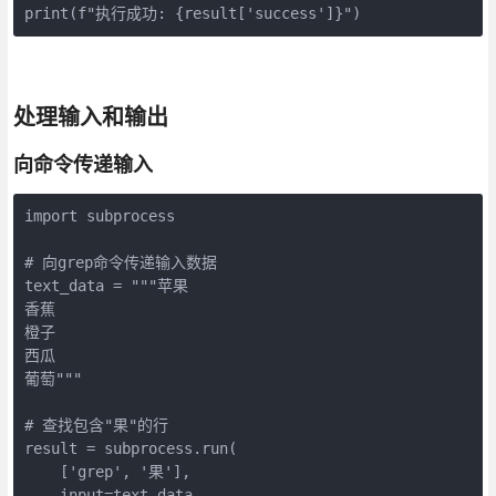
print(f"执行成功: {result['success']}")
处理输入和输出
向命令传递输入
import subprocess

# 向grep命令传递输入数据

text_data = """苹果

香蕉

橙子

西瓜

葡萄"""

# 查找包含"果"的行

result = subprocess.run(

    ['grep', '果'],

    input=text_data,
