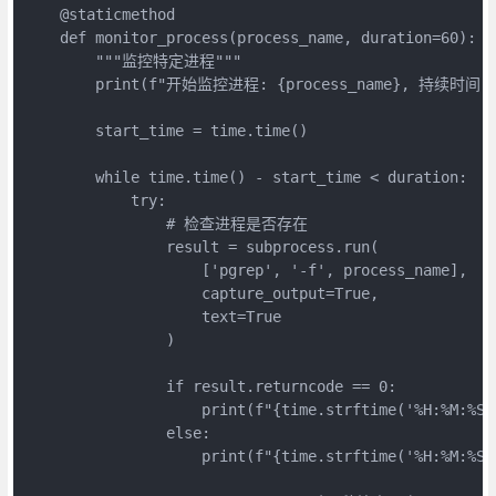
    @staticmethod

    def monitor_process(process_name, duration=60):

        """监控特定进程"""

        print(f"开始监控进程: {process_name}, 持续时间: {
        start_time = time.time()

        while time.time() - start_time < duration:

            try:

                # 检查进程是否存在

                result = subprocess.run(

                    ['pgrep', '-f', process_name],

                    capture_output=True,

                    text=True

                )

                if result.returncode == 0:

                    print(f"{time.strftime('%H:%M:%
                else:

                    print(f"{time.strftime('%H:%M:%