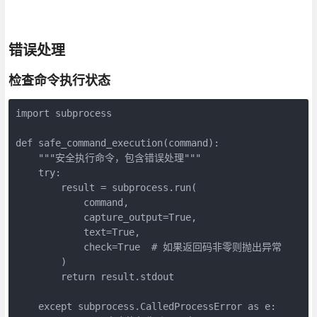
错误处理
检查命令执行状态
import subprocess

def safe_command_execution(command):

    """安全执行命令，包含错误处理"""

    try:

        result = subprocess.run(

            command,

            capture_output=True,

            text=True,

            check=True  # 如果返回码非零则抛出异常

        )

        return result.stdout

    except subprocess.CalledProcessError as e:
