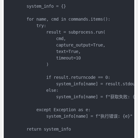
        system_info = {}

        for name, cmd in commands.items():

            try:

                result = subprocess.run(

                    cmd,

                    capture_output=True,

                    text=True,

                    timeout=10

                )

                if result.returncode == 0:

                    system_info[name] = result.stdout

                else:

                    system_info[name] = f"获取失败: {re
            except Exception as e:

                system_info[name] = f"执行错误: {e}"

        return system_info
