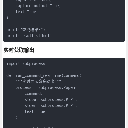
    capture_output=True,

    text=True

)

print("查找结果:")

print(result.stdout)
实时获取输出
import subprocess

def run_command_realtime(command):

    """实时显示命令输出"""

    process = subprocess.Popen(

        command,

        stdout=subprocess.PIPE,

        stderr=subprocess.PIPE,

        text=True

    )
