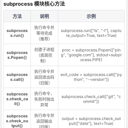
subprocess 模块核心方法
方法
说明
示例
执行命令并
subproces
subprocess.run(["ls", "-l"], captu
等待完成
s.run()
re_output=True, text=True)
（推荐）
创建子进程
proc = subprocess.Popen(["pin
subproces
g", "google.com"], stdout=subpr
（底层控
s.Popen()
ocess.PIPE)
制）
执行命令并
subproces
exit_code = subprocess.call(["py
返回退出码
s.call()
thon", "--version"])
（旧版）
执行命令，
subproces
subprocess.check_call(["git", "c
s.check_ca
失败时抛出
ommit"])
ll()
异常
执行命令并
subproces
output = subprocess.check_out
s.check_ou
返回输出
put(["date"], text=True)
tput()
（旧版）