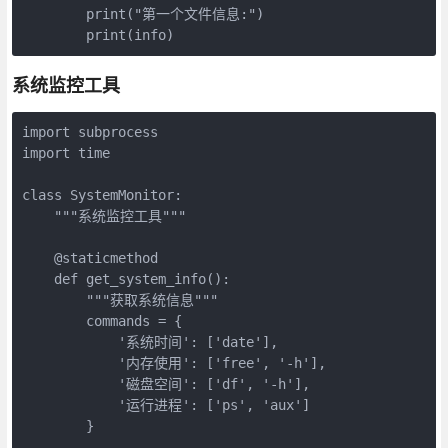
        print("第一个文件信息:")

        print(info)
系统监控工具
import subprocess

import time

class SystemMonitor:

    """系统监控工具"""

    @staticmethod

    def get_system_info():

        """获取系统信息"""

        commands = {

            '系统时间': ['date'],

            '内存使用': ['free', '-h'],

            '磁盘空间': ['df', '-h'],

            '运行进程': ['ps', 'aux']

        }
