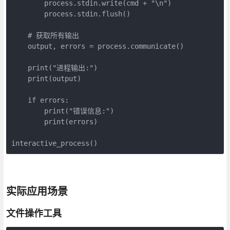
        process.stdin.write(cmd + "\n")

        process.stdin.flush()

    # 获取所有输出

    output, errors = process.communicate()

    print("进程输出:")

    print(output)

    if errors:

        print("错误信息:")

        print(errors)

interactive_process()
实际应用场景
文件操作工具