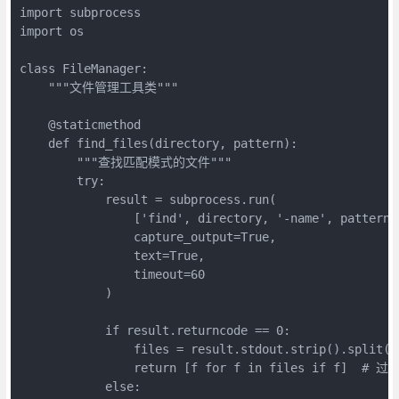
import subprocess

import os

class FileManager:

    """文件管理工具类"""

    @staticmethod

    def find_files(directory, pattern):

        """查找匹配模式的文件"""

        try:

            result = subprocess.run(

                ['find', directory, '-name', pattern],
                capture_output=True,

                text=True,

                timeout=60

            )

            if result.returncode == 0:

                files = result.stdout.strip().split('\
                return [f for f in files if f]  # 过
            else:
