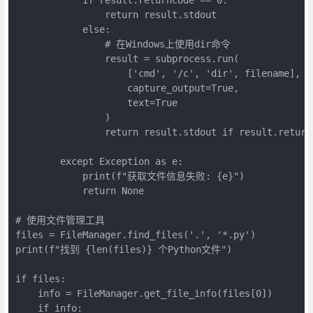
                return result.stdout

            else:

                # 在Windows上使用dir命令

                result = subprocess.run(

                    ['cmd', '/c', 'dir', filename],

                    capture_output=True,

                    text=True

                )

                return result.stdout if result.returnc
        except Exception as e:

            print(f"获取文件信息失败: {e}")

            return None

# 使用文件管理工具

files = FileManager.find_files('.', '*.py')

print(f"找到 {len(files)} 个Python文件")

if files:

    info = FileManager.get_file_info(files[0])

    if info:
