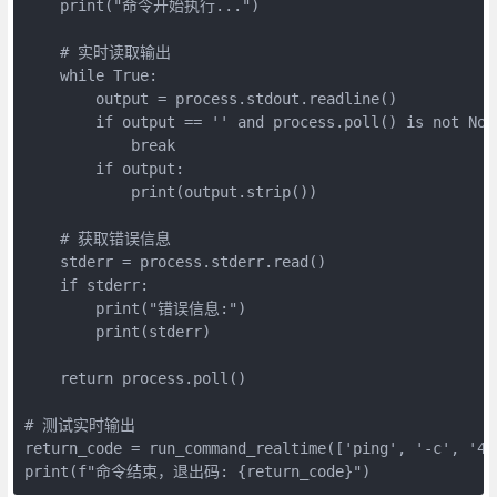
    print("命令开始执行...")

    # 实时读取输出

    while True:

        output = process.stdout.readline()

        if output == '' and process.poll() is not None
            break

        if output:

            print(output.strip())

    # 获取错误信息

    stderr = process.stderr.read()

    if stderr:

        print("错误信息:")

        print(stderr)

    return process.poll()

# 测试实时输出

return_code = run_command_realtime(['ping', '-c', '4',
print(f"命令结束，退出码: {return_code}")