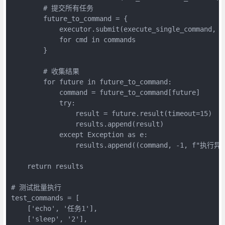
        # 提交所有任务

        future_to_command = {

            executor.submit(execute_single_command, cm
            for cmd in commands

        }

        # 收集结果

        for future in future_to_command:

            command = future_to_command[future]

            try:

                result = future.result(timeout=15)

                results.append(result)

            except Exception as e:

                results.append((command, -1, f"执行异常
    return results

# 测试批量执行

test_commands = [

    ['echo', '任务1'],

    ['sleep', '2'],
