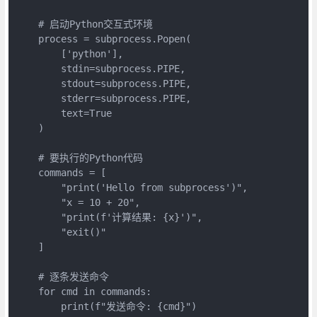
    # 启动Python交互式环境

    process = subprocess.Popen(

        ['python'],

        stdin=subprocess.PIPE,

        stdout=subprocess.PIPE,

        stderr=subprocess.PIPE,

        text=True

    )

    # 要执行的Python代码

    commands = [

        "print('Hello from subprocess')",

        "x = 10 + 20",

        "print(f'计算结果: {x}')",

        "exit()"

    ]

    # 逐条发送命令

    for cmd in commands:

        print(f"发送命令: {cmd}")
