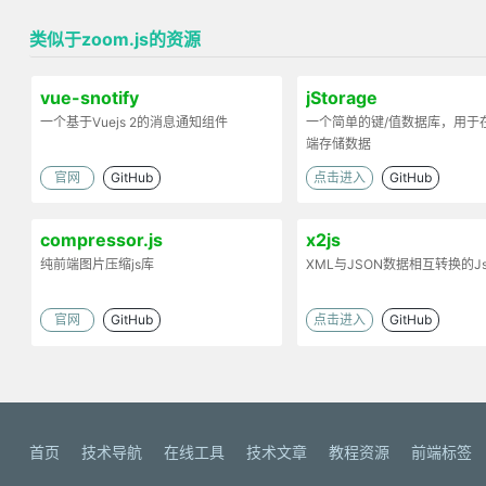
类似于zoom.js的资源
vue-snotify
jStorage
一个基于Vuejs 2的消息通知组件
一个简单的键/值数据库，用于
端存储数据
官网
GitHub
点击进入
GitHub
compressor.js
x2js
纯前端图片压缩js库
XML与JSON数据相互转换的J
官网
GitHub
点击进入
GitHub
首页
技术导航
在线工具
技术文章
教程资源
前端标签