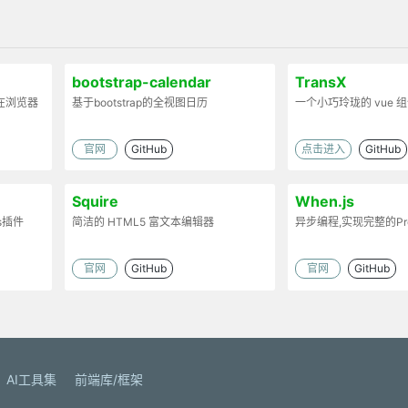
bootstrap-calendar
TransX
在浏览器
基于bootstrap的全视图日历
一个小巧玲珑的 vue 
官网
GitHub
点击进入
GitHub
Squire
When.js
s插件
简洁的 HTML5 富文本编辑器
异步编程,实现完整的Pro
官网
GitHub
官网
GitHub
AI工具集
前端库/框架