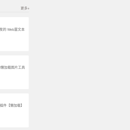
更多»
s开发的 Web富文本
的懒加载图片工具
S插件【懒加载】