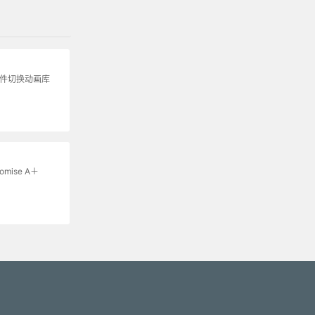
组件切换动画库
mise A＋