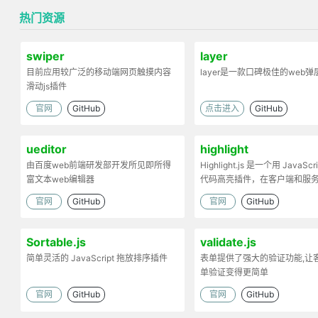
热门资源
swiper
layer
目前应用较广泛的移动端网页触摸内容
layer是一款口碑极佳的web
滑动js插件
官网
GitHub
点击进入
GitHub
ueditor
highlight
由百度web前端研发部开发所见即所得
Highlight.js 是一个用 JavaScr
富文本web编辑器
代码高亮插件，在客户端和服
工作。
官网
GitHub
官网
GitHub
Sortable.js
validate.js
简单灵活的 JavaScript 拖放排序插件
表单提供了强大的验证功能,让
单验证变得更简单
官网
GitHub
官网
GitHub