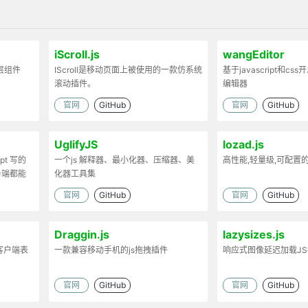
iScroll.js
wangEditor
弹层组件
IScroll是移动页面上被使用的一款仿系统
基于javascript和cs
滚动插件。
编辑器
官网
GitHub
官网
GitHub
UglifyJS
lozad.js
ipt 写的
一个js 解释器、最小化器、压缩器、美
高性能,轻量级,可配置
务端都能
化器工具集
官网
GitHub
官网
GitHub
Draggin.js
lazysizes.js
客户端表
一款兼容移动手机的js拖拽插件
响应式图像延迟加载J
官网
GitHub
官网
GitHub