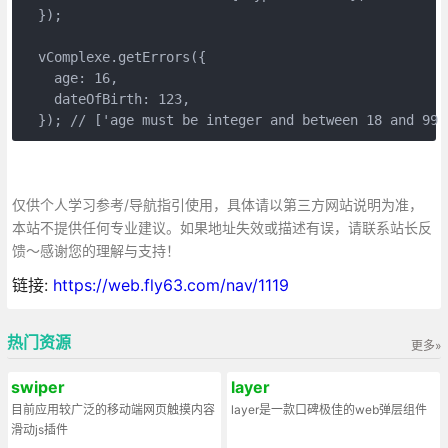
  });

  vComplexe.getErrors({

    age: 16,

    dateOfBirth: 123,

  }); // ['age must be integer and between 18 and 99'
仅供个人学习参考/导航指引使用，具体请以第三方网站说明为准，
本站不提供任何专业建议。如果地址失效或描述有误，请联系站长反
馈～感谢您的理解与支持！
链接:
https://web.fly63.com/nav/1119
热门资源
更多»
swiper
layer
目前应用较广泛的移动端网页触摸内容
layer是一款口碑极佳的web弹层组件
滑动js插件