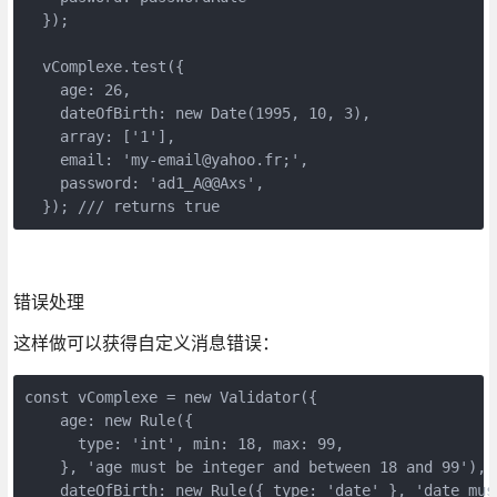
  });

  vComplexe.test({

    age: 26,

    dateOfBirth: new Date(1995, 10, 3),

    array: ['1'],

    email: 'my-email@yahoo.fr;',

    password: 'ad1_A@@Axs',

  }); /// returns true
错误处理
这样做可以获得自定义消息错误：
const vComplexe = new Validator({

    age: new Rule({

      type: 'int', min: 18, max: 99,

    }, 'age must be integer and between 18 and 99'),

    dateOfBirth: new Rule({ type: 'date' }, 'date must