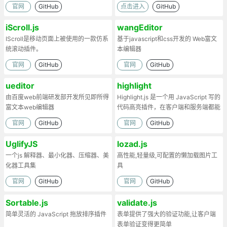
官网
GitHub
点击进入
GitHub
iScroll.js
wangEditor
IScroll是移动页面上被使用的一款仿系
基于javascript和css开发的 Web富文
统滚动插件。
本编辑器
官网
GitHub
官网
GitHub
ueditor
highlight
由百度web前端研发部开发所见即所得
Highlight.js 是一个用 JavaScript 写的
富文本web编辑器
代码高亮插件，在客户端和服务端都能
工作。
官网
GitHub
官网
GitHub
UglifyJS
lozad.js
一个js 解释器、最小化器、压缩器、美
高性能,轻量级,可配置的懒加载图片工
化器工具集
具
官网
GitHub
官网
GitHub
Sortable.js
validate.js
简单灵活的 JavaScript 拖放排序插件
表单提供了强大的验证功能,让客户端
表单验证变得更简单