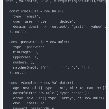
onst { Validator, Rule } = require('@cesium133/forgjs'
  const emailRule = new Rule({

    type: 'email',

    user: user => user === 'dedede',

    domain: domain => ['outlook', 'gmail', 'yahoo'].i
  }, null);

  const passwordRule = new Rule({

    type: 'password',

    minLength: 8,

    uppercase: 1,

    numbers: 1,

    matchesOneOf: ['@', '_', '-', '.', '!'],

  }, null);

  const vComplexe = new Validator({

    age: new Rule({ type: 'int', min: 18, max: 99 }),

    dateOfBirth: new Rule({ type: 'date' }),

    array: new Rule({ type: 'array', of: new Rule({ ty
    email: emailRule

    pasword: passwordRule
