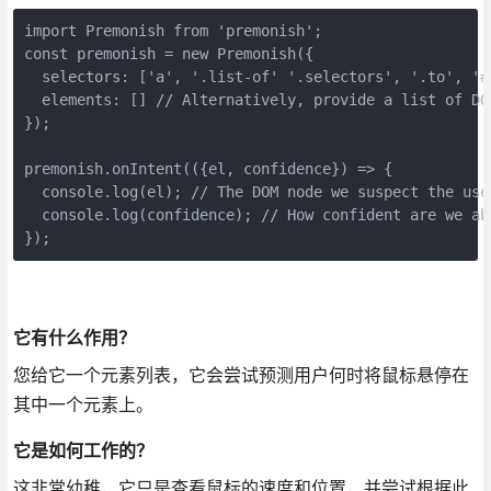
import Premonish from 'premonish';
const premonish = new Premonish({
  selectors: ['a', '.list-of' '.selectors', '.to', '#
  elements: [] // Alternatively, provide a list of DO
});
premonish.onIntent(({el, confidence}) => {
  console.log(el); // The DOM node we suspect the use
  console.log(confidence); // How confident are we ab
});
它有什么作用？
您给它一个元素列表，它会尝试预测用户何时将鼠标悬停在
其中一个元素上。
它是如何工作的？
这非常幼稚，它只是查看鼠标的速度和位置，并尝试根据此