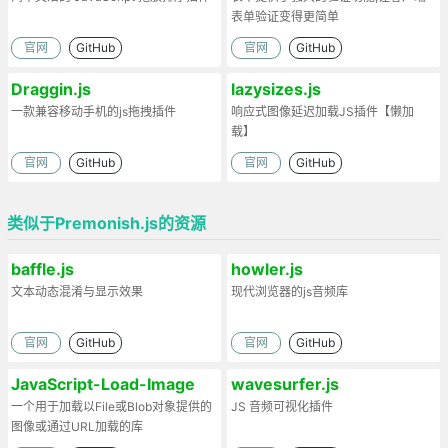
表单验证变得更简单
官网
GitHub
官网
GitHub
Draggin.js
lazysizes.js
一款兼容移动手机的js拖拽插件
响应式图像延迟加载JS插件【懒加
载】
官网
GitHub
官网
GitHub
类似于Premonish.js的资源
baffle.js
howler.js
文本动态混淆与显示效果
现代浏览器的js音频库
官网
GitHub
官网
GitHub
JavaScript-Load-Image
wavesurfer.js
一个用于加载以File或Blob对象提供的
JS 音频可视化插件
图像或通过URL加载的库