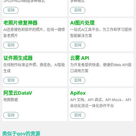
JPG/PNG/Webp多种格式
多种格式
官网
官网
老照片修复神器
AI图片处理
AI还原褪色和损坏的照片，在线一键修
一站式AI工具平台，为工作和学习提供
复老照片
智能解决方案
官网
官网
证件照生成器
云雾 API
在线制作标准证件照、换底色、AI智能
为开发者提供快速、便捷的Web API接
生成
口调用方案
官网
官网
阿里云DataV
Apifox
地图数据
API 文档、API 调试、API Mock、API
自动化测试一体化协作平台
官网
官网
类似于qov的资源