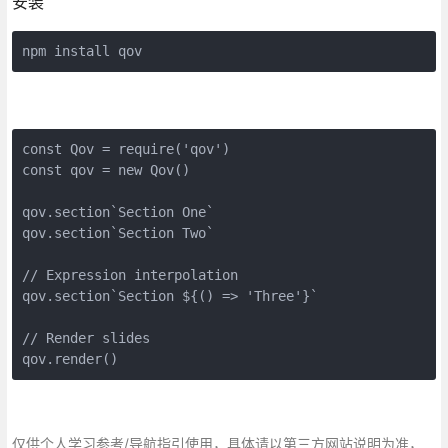
安装
npm install qov
const Qov = require('qov')

const qov = new Qov()

qov.section`Section One`            

qov.section`Section Two`           

// Expression interpolation

qov.section`Section ${() => 'Three'}` 

// Render slides

qov.render()
仅供个人学习参考/导航指引使用，具体请以第三方网站说明为准，