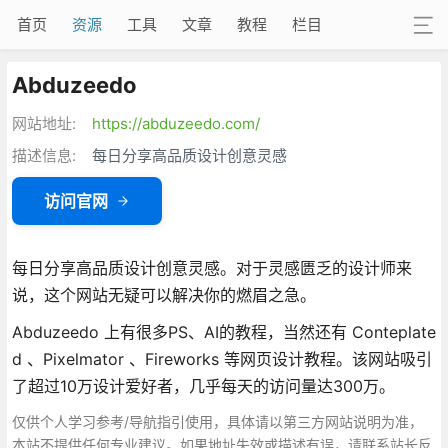
首页
资源
工具
文章
教程
栏目
Abduzeedo
网站地址:
https://abduzeedo.com/
描述信息:
每日分享高品质设计创意灵感
访问官网
每日分享高品质设计创意灵感。对于灵感匮乏的设计师来
说，这个网站无疑可以解决你的燃眉之急。
Abduzeedo 上有很多PS、AI的教程，当然还有 Conteplate
d 、Pixelmator 、Fireworks 等网页设计教程。该网站吸引
了超过10万设计爱好者，几乎每天的访问量达300万。
仅供个人学习参考/导航指引使用，具体请以第三方网站说明为准，
本站不提供任何专业建议。如果地址失效或描述有误，请联系站长反