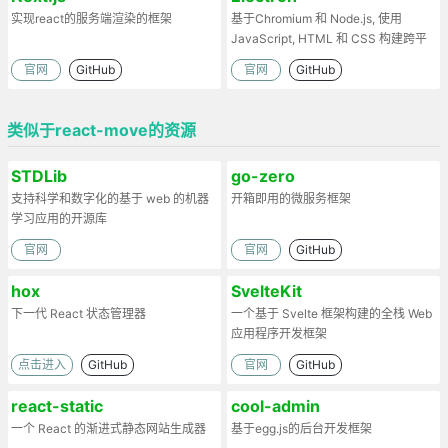
实现react的服务端渲染的框架
基于Chromium 和 Node.js, 使用
JavaScript, HTML 和 CSS 构建跨平
台的桌面应用
官网
GitHub
官网
GitHub
类似于react-move的资源
STDLib
go-zero
支持科学和数字化的基于 web 的机器
开箱即用的微服务框架
学习应用的开源库
官网
官网
GitHub
hox
SvelteKit
下一代 React 状态管理器
一个基于 Svelte 框架构建的全栈 Web
应用程序开发框架
点击进入
GitHub
官网
GitHub
react-static
cool-admin
一个 React 的渐进式静态网站生成器
基于egg.js的后台开发框架