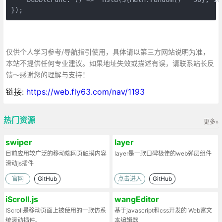
});
仅供个人学习参考/导航指引使用，具体请以第三方网站说明为准，
本站不提供任何专业建议。如果地址失效或描述有误，请联系站长反
馈～感谢您的理解与支持！
链接:
https://web.fly63.com/nav/1193
热门资源
更多»
swiper
layer
目前应用较广泛的移动端网页触摸内容
layer是一款口碑极佳的web弹层组件
滑动js插件
官网
GitHub
点击进入
GitHub
iScroll.js
wangEditor
IScroll是移动页面上被使用的一款仿系
基于javascript和css开发的 Web富文
统滚动插件。
本编辑器