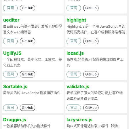
官网
GitHub
官网
GitHub
ueditor
highlight
由百度web前端研发部开发所见即所得
Highlight.js 是一个用 JavaScript 写的
富文本web编辑器
代码高亮插件，在客户端和服务端都能
工作。
官网
GitHub
官网
GitHub
UglifyJS
lozad.js
一个js 解释器、最小化器、压缩器、美
高性能,轻量级,可配置的懒加载图片工
化器工具集
具
官网
GitHub
官网
GitHub
Sortable.js
validate.js
简单灵活的 JavaScript 拖放排序插件
表单提供了强大的验证功能,让客户端
表单验证变得更简单
官网
GitHub
官网
GitHub
Draggin.js
lazysizes.js
一款兼容移动手机的js拖拽插件
响应式图像延迟加载JS插件【懒加