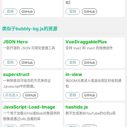
载】
官网
GitHub
官网
GitHub
类似于bubbly-bg.js的资源
JSON Hero
VueDraggablePlus
一款开源的 JSON 可视化管理工具
支持 Vue2 和 Vue3 的拖拽组件
官网
GitHub
官网
GitHub
superstruct
in-view
一种简单且可组合的方式来验证
当DOM元素进入或退出视区时收到通
Javascript中的数据。
知
点击进入
GitHub
官网
GitHub
JavaScript-Load-Image
hashids.js
一个用于加载以File或Blob对象提供的
数字生成类似YouTube的ID的js库
图像或通过URL加载的库