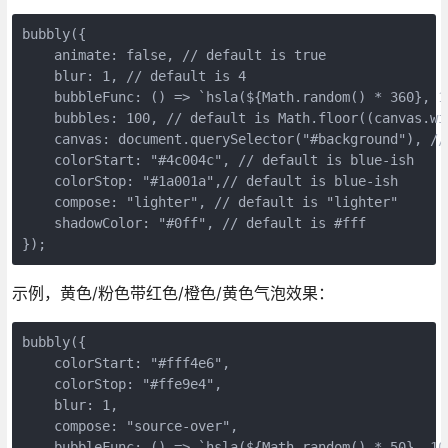
bubbly({

    animate: false, // default is true

    blur: 1, // default is 4

    bubbleFunc: () => `hsla(${Math.random() * 360}, 1
    bubbles: 100, // default is Math.floor((canvas.wi
    canvas: document.querySelector("#background"), //
    colorStart: "#4c004c", // default is blue-ish

    colorStop: "#1a001a",// default is blue-ish

    compose: "lighter", // default is "lighter"

    shadowColor: "#0ff", // default is #fff

示例，黄色/粉色带红色/橙色/黄色气泡效果：
bubbly({

    colorStart: "#fff4e6",

    colorStop: "#ffe9e4",

    blur: 1,

    compose: "source-over",

    bubbleFunc: () => `hsla(${Math.random() * 50}, 100