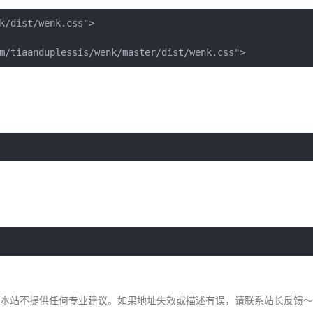
k/dist/wenk.css">

m/tiaanduplessis/wenk/master/dist/wenk.css">
，本站不提供任何专业建议。如果地址失效或描述有误，请联系站长反馈