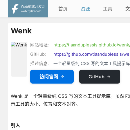
Web前端开发网
首页
资源
工具
文
web.fly63.com
Wenk
网站地址:
https://tiaanduplessis.github.io/wenk
GitHub:
https://github.com/tiaanduplessis/w
描述信息:
一个轻量级纯 CSS 写的文本工具提示库
访问官网
GitHub
Wenk 是一个轻量级纯 CSS 写的文本工具提示库。虽
示工具的大小、位置和文本对齐。
引入