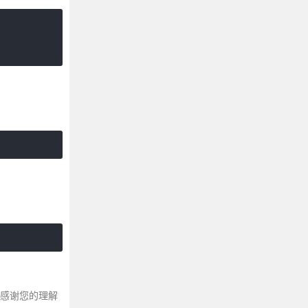
～感谢您的理解