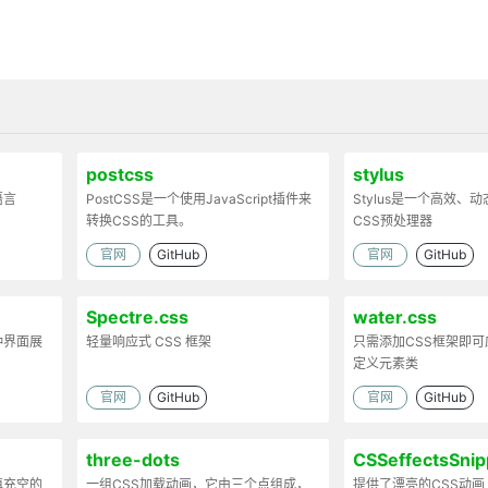
postcss
stylus
语言
PostCSS是一个使用JavaScript插件来
Stylus是一个高效、
转换CSS的工具。
CSS预处理器
官网
GitHub
官网
GitHub
Spectre.css
water.css
种界面展
轻量响应式 CSS 框架
只需添加CSS框架即
定义元素类
官网
GitHub
官网
GitHub
three-dots
CSSeffectsSnip
填充空的
一组CSS加载动画，它由三个点组成，
提供了漂亮的CSS动画