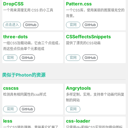
DropCSS
Pattern.css
一个用来清理无用 CSS 的小工具
一个CSS库，使用美丽的图案填充空的
背景。
点击进入
GitHub
官网
GitHub
three-dots
CSSeffectsSnippets
一组CSS加载动画，它由三个点组成，
提供了漂亮的CSS动画
而这些点仅由单个元素组成
官网
GitHub
官网
GitHub
类似于Photon的资源
csscss
Angrytools
检测具有相同属性的css样式
多样定制，实用，支持单个动画代码复
制的网站
官网
GitHub
官网
less
css-loader
一个CSS预处理器，意味着它扩展了
只使用div和纯CSS实现的加载中图标