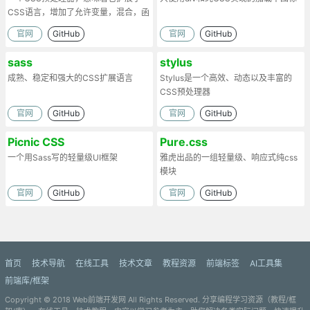
CSS语言，增加了允许变量，混合，函
数和许多其他技术的功能
官网
GitHub
官网
GitHub
sass
stylus
成熟、稳定和强大的CSS扩展语言
Stylus是一个高效、动态以及丰富的
CSS预处理器
官网
GitHub
官网
GitHub
Picnic CSS
Pure.css
一个用Sass写的轻量级UI框架
雅虎出品的一组轻量级、响应式纯css
模块
官网
GitHub
官网
GitHub
首页
技术导航
在线工具
技术文章
教程资源
前端标签
AI工具集
前端库/框架