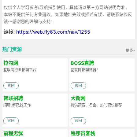
仅供个人学习参考/导航指引使用，具体请以第三方网站说明为准，
本站不提供任何专业建议。如果地址失效或描述有误，请联系站长反
馈～感谢您的理解与支持！
链接:
https://web.fly63.com/nav/1255
热门资源
更多»
拉勾网
BOSS直聘
互联网行业招聘平台
互联网招聘神器！
官网
官网
智联招聘
大街网
招聘,求职,找工作
提供高薪、名企、热门职位推荐
官网
官网
前程无忧
程序员客栈