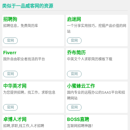
类似于一品威客网的资源
招聘狗
启迷网
招聘信息，免费简历库
一个分享实用技巧，挖掘产品价值的网
站
官网
官网
Fiverr
乔布简历
国外自由职业者找活的平台
中英文个人求职简历模板下载
官网
官网
中华英才网
小蜜蜂云工作
为您提供招聘，找工作，求职信息
国内专业的远程办公的SAAS平台和招
聘网站
官网
官网
卓博人才网
BOSS直聘
招聘,求职,找工作,人才招聘
互联网招聘神器！