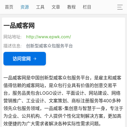
首页
资源
工具
文章
教程
栏目
一品威客网
网站地址:
http://www.epwk.com/
描述信息:
创新型威客众包服务平台
访问官网
一品威客网是中国创新型威客众包服务平台，是雇主和威客
值得信赖的威客网站，是众包行业具有价值的创意交易平
台，服务品类包含LOGO设计、平面设计、网站建设、网络
营销推广、工业设计、文案策划、商标注册服务等400多种
领先众包服务领域，一品威客-集创意与智慧于一身，专注于
为企业、公共机构、个人提供个性化定制解决方案，更加高
效便捷的为广大需求者解决各种实际性需求问题。