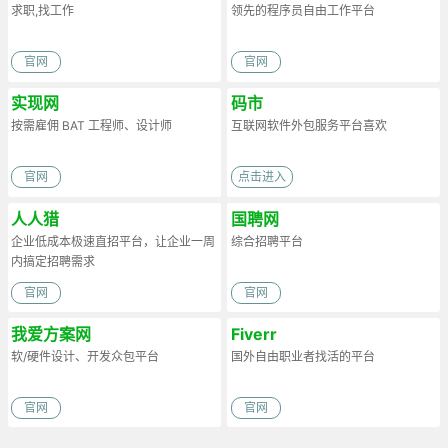
求职,找工作
领先的程序员自由工作平台
官网
官网
实现网
码市
按需雇佣 BAT 工程师、设计师
互联网软件外包服务平台喜欢
官网
点击进入
人人猎
国聘网
企业低成本极速直招平台，让企业一周
综合招聘平台
内搞定招聘需求
官网
官网
我爱方案网
Fiverr
软/硬件设计、开发众包平台
国外自由职业者找活的平台
官网
官网