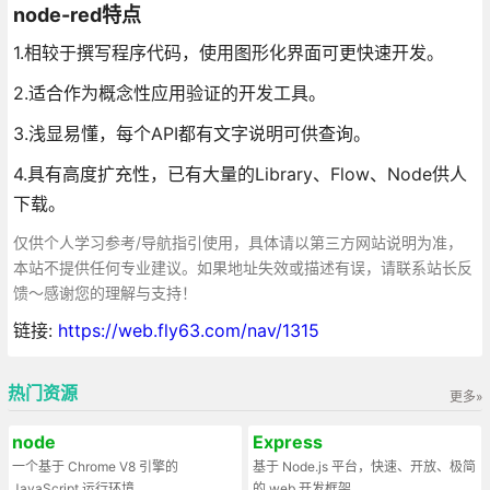
node-red特点
1.相较于撰写程序代码，使用图形化界面可更快速开发。
2.适合作为概念性应用验证的开发工具。
3.浅显易懂，每个API都有文字说明可供查询。
4.具有高度扩充性，已有大量的Library、Flow、Node供人
下载。
仅供个人学习参考/导航指引使用，具体请以第三方网站说明为准，
本站不提供任何专业建议。如果地址失效或描述有误，请联系站长反
馈～感谢您的理解与支持！
链接:
https://web.fly63.com/nav/1315
热门资源
更多»
node
Express
一个基于 Chrome V8 引擎的
基于 Node.js 平台，快速、开放、极简
JavaScript 运行环境
的 web 开发框架