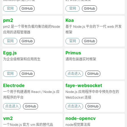
官网
GitHub
官网
GitHub
pm2
Koa
pm2 是一个带有负载均衡功能的Node
基于 Node.js 平台的下一代 web 开发
应用的进程管理器
框架
官网
GitHub
官网
GitHub
Egg.js
Primus
为企业级框架和应用而生
通用包装器实时框架
官网
GitHub
点击进入
GitHub
Electrode
faye-websocket
一个用于构建通用 React / Node.js 应
Node.js 应用程序中命令预先存在的
用程序的平台
WebSocket 连接
点击进入
GitHub
点击进入
GitHub
vm2
node-opencv
一个Node.js 官方 vm 库的替代品
node视觉算法库