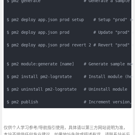
$ pm2 generate                  # Generate a sample j
$ pm2 deploy app.json prod setup    # Setup "prod" rem
$ pm2 deploy app.json prod          # Update "prod" re
$ pm2 deploy app.json prod revert 2 # Revert "prod" re
$ pm2 module:generate [name]    # Generate sample modu
$ pm2 install pm2-logrotate     # Install module (her
$ pm2 uninstall pm2-logrotate   # Uninstall module

$ pm2 publish                   # Increment version, 
仅供个人学习参考/导航指引使用，具体请以第三方网站说明为准，
本站不提供任何专业建议。如果地址失效或描述有误，请联系站长反