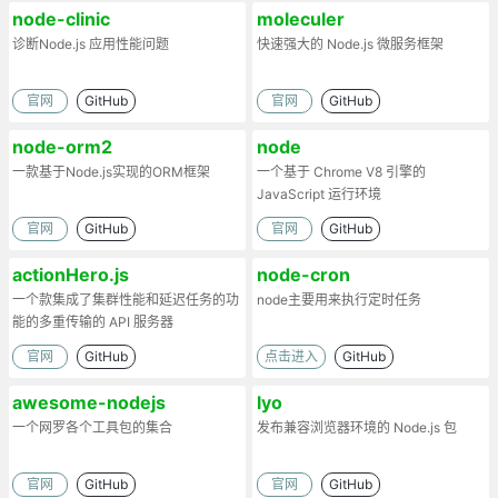
node-clinic
moleculer
诊断Node.js 应用性能问题
快速强大的 Node.js 微服务框架
官网
GitHub
官网
GitHub
node-orm2
node
一款基于Node.js实现的ORM框架
一个基于 Chrome V8 引擎的
JavaScript 运行环境
官网
GitHub
官网
GitHub
actionHero.js
node-cron
一个款集成了集群性能和延迟任务的功
node主要用来执行定时任务
能的多重传输的 API 服务器
官网
GitHub
点击进入
GitHub
awesome-nodejs
lyo
一个网罗各个工具包的集合
发布兼容浏览器环境的 Node.js 包
官网
GitHub
官网
GitHub