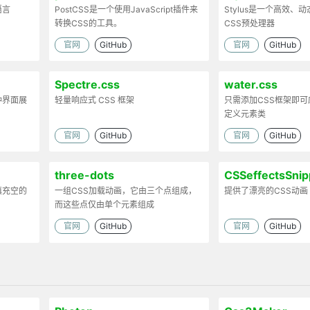
语言
PostCSS是一个使用JavaScript插件来
Stylus是一个高效、
转换CSS的工具。
CSS预处理器
官网
GitHub
官网
GitHub
Spectre.css
water.css
种界面展
轻量响应式 CSS 框架
只需添加CSS框架即
定义元素类
官网
GitHub
官网
GitHub
three-dots
CSSeffectsSnip
填充空的
一组CSS加载动画，它由三个点组成，
提供了漂亮的CSS动画
而这些点仅由单个元素组成
官网
GitHub
官网
GitHub