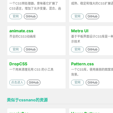
一个CSS预处理器，意味着它扩展了
成熟、稳定和强大的CSS扩展
CSS语言，增加了允许变量，混合，函
数和许多其他技术的功能
官网
GitHub
官网
GitHub
animate.css
Metro UI
齐全的CSS3动画库
基于平板界面设计CSS库是一
示技术
官网
GitHub
官网
GitHub
DropCSS
Pattern.css
一个用来清理无用 CSS 的小工具
一个CSS库，使用美丽的图案
背景。
点击进入
GitHub
官网
GitHub
类似于cssnano的资源