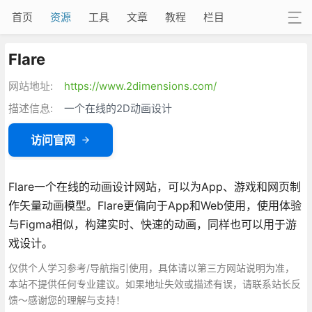
首页
资源
工具
文章
教程
栏目
Flare
网站地址:
https://www.2dimensions.com/
描述信息:
一个在线的2D动画设计
访问官网
Flare一个在线的动画设计网站，可以为App、游戏和网页制
作矢量动画模型。Flare更偏向于App和Web使用，使用体验
与Figma相似，构建实时、快速的动画，同样也可以用于游
戏设计。
仅供个人学习参考/导航指引使用，具体请以第三方网站说明为准，
本站不提供任何专业建议。如果地址失效或描述有误，请联系站长反
馈～感谢您的理解与支持！