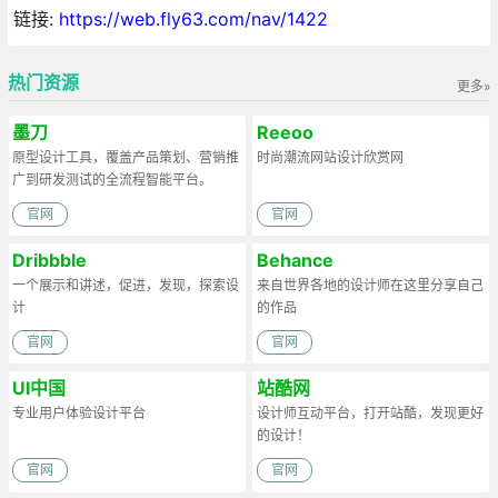
链接:
https://web.fly63.com/nav/1422
热门资源
更多»
墨刀
Reeoo
原型设计工具，覆盖产品策划、营销推
时尚潮流网站设计欣赏网
广到研发测试的全流程智能平台。
官网
官网
Dribbble
Behance
一个展示和讲述，促进，发现，探索设
来自世界各地的设计师在这里分享自己
计
的作品
官网
官网
UI中国
站酷网
专业用户体验设计平台
设计师互动平台，打开站酷，发现更好
的设计！
官网
官网