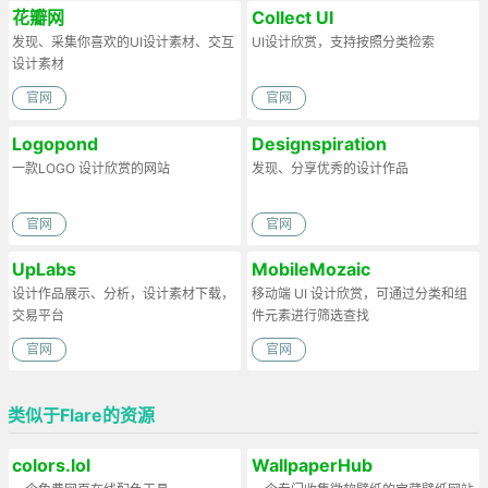
花瓣网
Collect UI
发现、采集你喜欢的UI设计素材、交互
UI设计欣赏，支持按照分类检索
设计素材
官网
官网
Logopond
Designspiration
一款LOGO 设计欣赏的网站
发现、分享优秀的设计作品
官网
官网
UpLabs
MobileMozaic
设计作品展示、分析，设计素材下载，
移动端 UI 设计欣赏，可通过分类和组
交易平台
件元素进行筛选查找
官网
官网
类似于Flare的资源
colors.lol
WallpaperHub