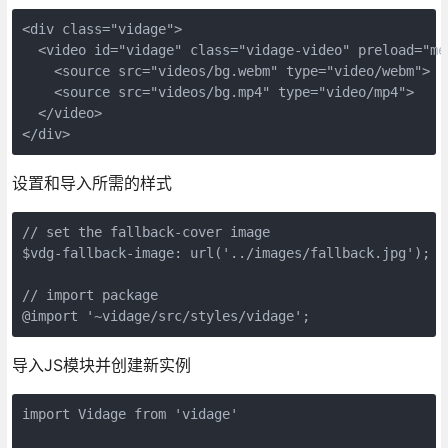
<div class="vidage">

  <video id="vidage" class="vidage-video" preload="me
    <source src="videos/bg.webm" type="video/webm">

    <source src="videos/bg.mp4" type="video/mp4">

  </video>

</div>
设置和导入所需的样式
// set the fallback-cover image

$vdg-fallback-image: url('../images/fallback.jpg');

// import package

@import '~vidage/src/styles/vidage';
导入JS模块并创建新实例
import Vidage from 'vidage'
