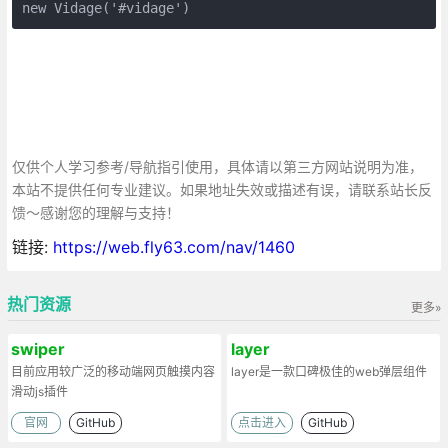
new Vidage('#vidage')
仅供个人学习参考/导航指引使用，具体请以第三方网站说明为准，
本站不提供任何专业建议。如果地址失效或描述有误，请联系站长反
馈～感谢您的理解与支持！
链接:
https://web.fly63.com/nav/1460
热门资源
更多»
swiper
layer
目前应用较广泛的移动端网页触摸内容
layer是一款口碑极佳的web弹层组件
滑动js插件
官网
GitHub
点击进入
GitHub