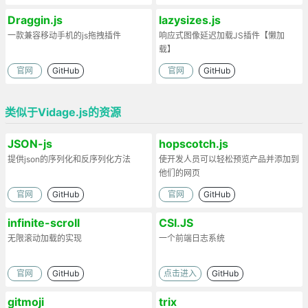
Draggin.js
lazysizes.js
一款兼容移动手机的js拖拽插件
响应式图像延迟加载JS插件【懒加
载】
官网
GitHub
官网
GitHub
类似于Vidage.js的资源
JSON-js
hopscotch.js
提供json的序列化和反序列化方法
使开发人员可以轻松预览产品并添加到
他们的网页
官网
GitHub
官网
GitHub
infinite-scroll
CSI.JS
无限滚动加载的实现
一个前端日志系统
官网
GitHub
点击进入
GitHub
gitmoji
trix