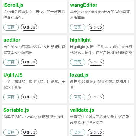
iScroll.js
wangEditor
IScroll是移动页面上被使用的一款仿系
基于javascript和css开发的 Web富文
统滚动插件。
本编辑器
官网
GitHub
官网
GitHub
ueditor
highlight
由百度web前端研发部开发所见即所得
Highlight.js 是一个用 JavaScript 写的
富文本web编辑器
代码高亮插件，在客户端和服务端都能
工作。
官网
GitHub
官网
GitHub
UglifyJS
lozad.js
一个js 解释器、最小化器、压缩器、美
高性能,轻量级,可配置的懒加载图片工
化器工具集
具
官网
GitHub
官网
GitHub
Sortable.js
validate.js
简单灵活的 JavaScript 拖放排序插件
表单提供了强大的验证功能,让客户端
表单验证变得更简单
官网
GitHub
官网
GitHub