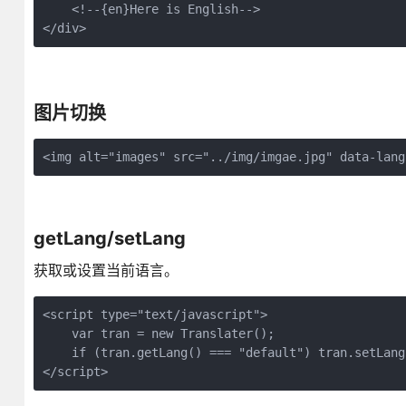
    <!--{en}Here is English-->

</div>
图片切换
<img alt="images" src="../img/imgae.jpg" data-lang
getLang/setLang
获取或设置当前语言。
<script type="text/javascript">

    var tran = new Translater();

    if (tran.getLang() === "default") tran.setLang(
</script>