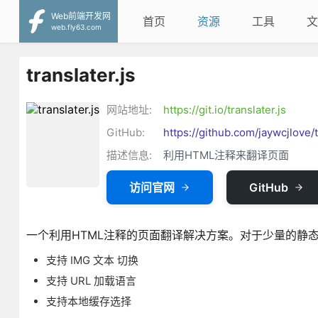
Web前端开发网
首页
资源
工具
文
web.fly63.com
translater.js
网站地址:
https://git.io/translater.js
GitHub:
https://github.com/jaywcjlove/t
描述信息:
利用HTML注释来翻译页面
访问官网
GitHub
一个利用HTML注释的页面翻译解决方案。对于少量的静态
支持 IMG 文本 切换
支持 URL 加载语言
支持本地缓存选择