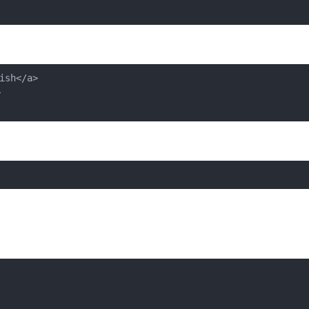
sh</a>


