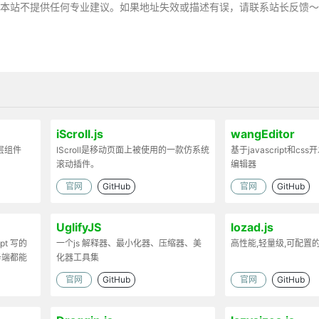
，本站不提供任何专业建议。如果地址失效或描述有误，请联系站长反馈
iScroll.js
wangEditor
弹层组件
IScroll是移动页面上被使用的一款仿系统
基于javascript和cs
滚动插件。
编辑器
官网
GitHub
官网
GitHub
UglifyJS
lozad.js
ipt 写的
一个js 解释器、最小化器、压缩器、美
高性能,轻量级,可配置
务端都能
化器工具集
官网
GitHub
官网
GitHub