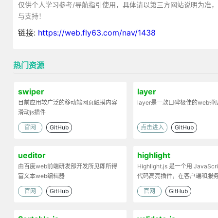
仅供个人学习参考/导航指引使用，具体请以第三方网站说明为准
与支持！
链接:
https://web.fly63.com/nav/1438
热门资源
swiper
layer
目前应用较广泛的移动端网页触摸内容
layer是一款口碑极佳的web
滑动js插件
官网
GitHub
点击进入
GitHub
ueditor
highlight
由百度web前端研发部开发所见即所得
Highlight.js 是一个用 JavaScr
富文本web编辑器
代码高亮插件，在客户端和服
工作。
官网
GitHub
官网
GitHub