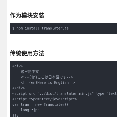
作为模块安装
$ npm install translater.js
传统使用方法
<div>

    这里是中文

    <!--{jp}ここは日本語です-->

    <!--{en}Here is English-->

</div>

<script src="../dist/translater.min.js" type="text
<script type="text/javascript">

var tran = new Translater({

    lang:"jp"

});
