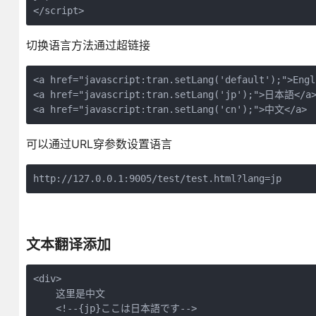
</script>
切换语言方法通过超链接
<a href="javascript:tran.setLang('default');">Engli
<a href="javascript:tran.setLang('jp');">日本語</a>
<a href="javascript:tran.setLang('cn');">中文</a> 
可以通过URL穿参数设置语言
http://127.0.0.1:9005/test/test.html?lang=jp
文本翻译添加
<div>

    这里是中文

    <!--{jp}ここは日本語です-->
