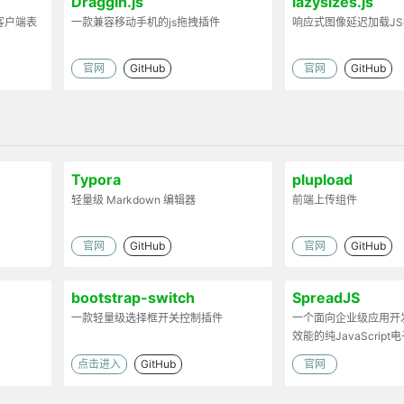
Draggin.js
lazysizes.js
客户端表
一款兼容移动手机的js拖拽插件
响应式图像延迟加载J
官网
GitHub
官网
GitHub
Typora
plupload
轻量级 Markdown 编辑器
前端上传组件
官网
GitHub
官网
GitHub
bootstrap-switch
SpreadJS
一款轻量级选择框开关控制插件
一个面向企业级应用开
效能的纯JavaScrip
点击进入
GitHub
官网