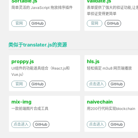
Sortable.js
validate.js
简单灵活的 JavaScript 拖放排序插件
表单提供了强大的验证功能,让
单验证变得更简单
官网
GitHub
官网
GitHub
类似于translater.js的资源
proppy.js
hls.js
UI组件的功能道具组合（React.js和
轻松搞定 m3u8 网页端播放
Vue.js）
官网
GitHub
点击进入
GitHub
mix-img
naivechain
一款前端图片合成工具
用200行代码实现blockchain
点击进入
GitHub
点击进入
GitHub