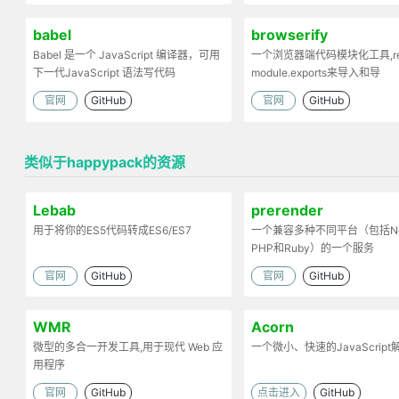
babel
browserify
Babel 是一个 JavaScript 编译器，可用
一个浏览器端代码模块化工具,req
下一代JavaScript 语法写代码
module.exports来导入和导
出.Browserify的原理：部署
官网
GitHub
官网
GitHub
依赖，将模块打包为一个文件
类似于happypack的资源
Lebab
prerender
用于将你的ES5代码转成ES6/ES7
一个兼容多种不同平台（包括No
PHP和Ruby）的一个服务
官网
GitHub
官网
GitHub
WMR
Acorn
微型的多合一开发工具,用于现代 Web 应
一个微小、快速的JavaScript
用程序
官网
GitHub
点击进入
GitHub