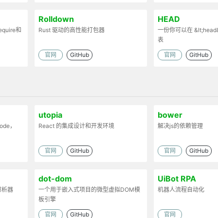
Rolldown
HEAD
uire和
Rust 驱动的高性能打包器
一份你可以在 &lt;head
表
时处理代码
官网
GitHub
官网
GitHub
。
utopia
bower
de，
React 的集成设计和开发环境
解决js的依赖管理
官网
GitHub
官网
GitHub
dot-dom
UiBot RPA
解析器
一个用于嵌入式项目的微型虚拟DOM模
机器人流程自动化
板引擎
官网
GitHub
官网