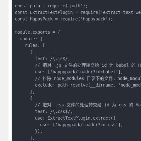
const path = require('path');

const ExtractTextPlugin = require('extract-text-we
const HappyPack = require('happypack');

module.exports = {

  module: {

    rules: [

      {

        test: /\.js$/,

        // 把对 .js 文件的处理转交给 id 为 babel 的 Ha
        use: ['happypack/loader?id=babel'],

        // 排除 node_modules 目录下的文件，node_
        exclude: path.resolve(__dirname, 'node_modu
      },

      {

        // 把对 .css 文件的处理转交给 id 为 css 的 Hap
        test: /\.css$/,

        use: ExtractTextPlugin.extract({

          use: ['happypack/loader?id=css'],

        }),

      },
