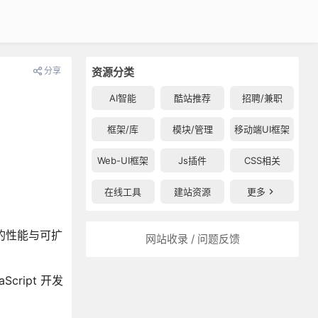
分享
资源分类
AI智能
酷站推荐
招聘/兼职
框架/库
模块/管理
移动端UI框架
Web-UI框架
Js插件
CSS相关
在线工具
建站资源
更多
人的性能与可扩
网站收录 / 问题反馈
ript 开发