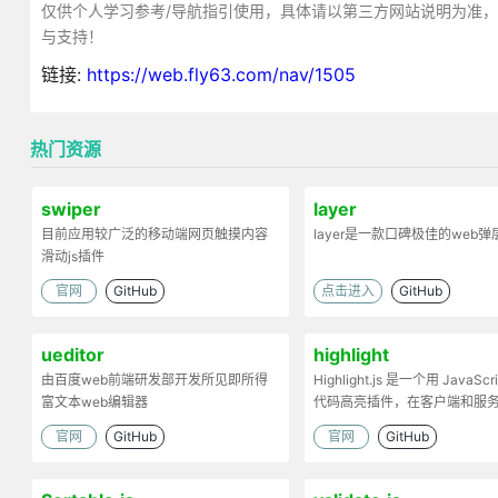
仅供个人学习参考/导航指引使用，具体请以第三方网站说明为准
与支持！
链接:
https://web.fly63.com/nav/1505
热门资源
swiper
layer
目前应用较广泛的移动端网页触摸内容
layer是一款口碑极佳的web
滑动js插件
官网
GitHub
点击进入
GitHub
ueditor
highlight
由百度web前端研发部开发所见即所得
Highlight.js 是一个用 JavaScr
富文本web编辑器
代码高亮插件，在客户端和服
工作。
官网
GitHub
官网
GitHub