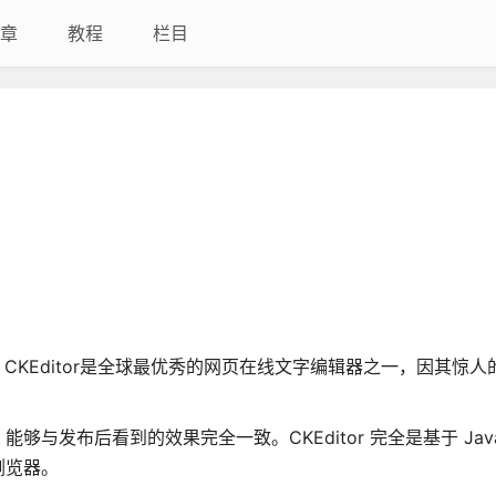
章
教程
栏目
的版本，CKEditor是全球最优秀的网页在线文字编辑器之一，因其惊
布后看到的效果完全一致。CKEditor 完全是基于 JavaSc
浏览器。