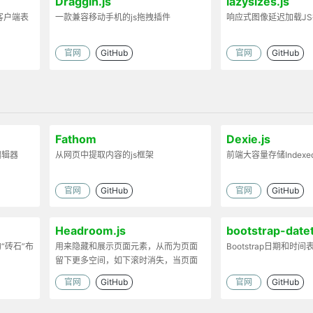
Draggin.js
lazysizes.js
客户端表
一款兼容移动手机的js拖拽插件
响应式图像延迟加载J
官网
GitHub
官网
GitHub
Fathom
Dexie.js
编辑器
从网页中提取内容的js框架
前端大容量存储Indexe
官网
GitHub
官网
GitHub
Headroom.js
bootstrap-date
“砖石”布
用来隐藏和展示页面元素，从而为页面
Bootstrap日期和时
留下更多空间，如下滚时消失，当页面
上滚时候又出现
官网
GitHub
官网
GitHub