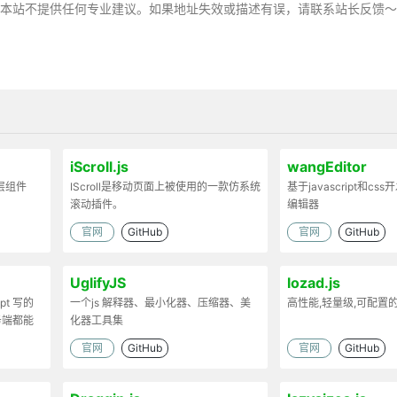
，本站不提供任何专业建议。如果地址失效或描述有误，请联系站长反馈
iScroll.js
wangEditor
弹层组件
IScroll是移动页面上被使用的一款仿系统
基于javascript和cs
滚动插件。
编辑器
官网
GitHub
官网
GitHub
UglifyJS
lozad.js
ipt 写的
一个js 解释器、最小化器、压缩器、美
高性能,轻量级,可配置
务端都能
化器工具集
官网
GitHub
官网
GitHub