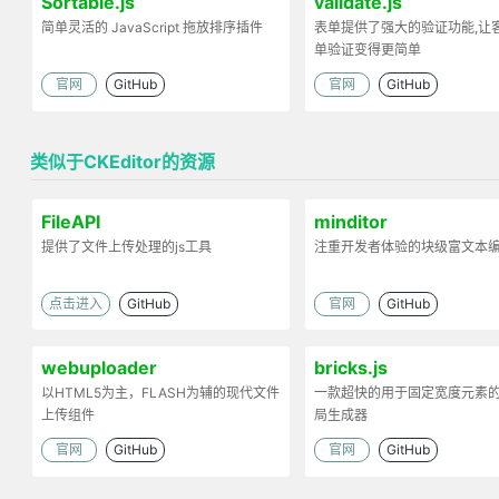
Sortable.js
validate.js
简单灵活的 JavaScript 拖放排序插件
表单提供了强大的验证功能,让
单验证变得更简单
官网
GitHub
官网
GitHub
类似于CKEditor的资源
FileAPI
minditor
提供了文件上传处理的js工具
注重开发者体验的块级富文本
点击进入
GitHub
官网
GitHub
webuploader
bricks.js
以HTML5为主，FLASH为辅的现代文件
一款超快的用于固定宽度元素的
上传组件
局生成器
官网
GitHub
官网
GitHub