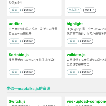
滑动js插件
官网
GitHub
点击进入
GitHub
ueditor
highlight
由百度web前端研发部开发所见即所得
Highlight.js 是一个用 JavaScr
富文本web编辑器
代码高亮插件，在客户端和服
工作。
官网
GitHub
官网
GitHub
Sortable.js
validate.js
简单灵活的 JavaScript 拖放排序插件
表单提供了强大的验证功能,让
单验证变得更简单
官网
GitHub
官网
GitHub
类似于maptalks.js的资源
Switch.js
vue-upload-compon