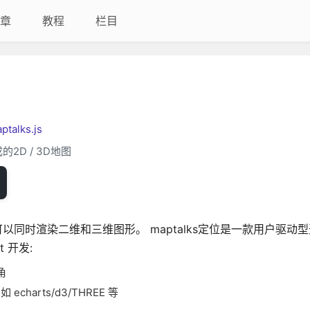
章
教程
栏目
ptalks.js
的2D / 3D地图
引擎，可以同时渲染二维和三维图形。 maptalks定位是一款用户驱动
t 开发:
角
harts/d3/THREE 等