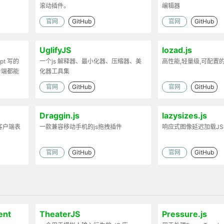
滚动插件。
编辑器
官网
GitHub
官网
GitHub
UglifyJS
lozad.js
ipt 写的
一个js 解释器、最小化器、压缩器、美
高性能,轻量级,可配置
务端都能
化器工具集
官网
GitHub
官网
GitHub
Draggin.js
lazysizes.js
客户端表
一款兼容移动手机的js拖拽插件
响应式图像延迟加载J
官网
GitHub
官网
GitHub
ent
TheaterJS
Pressure.js