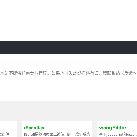
，本站不提供任何专业建议。如果地址失效或描述有误，请联系站长反馈
iScroll.js
wangEditor
弹层组件
IScroll是移动页面上被使用的一款仿系统
基于javascript和cs