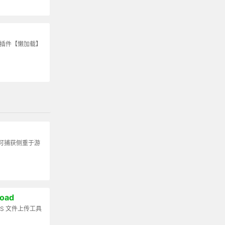
S插件【懒加载】
可捕获侧重于游
load
rJS 文件上传工具