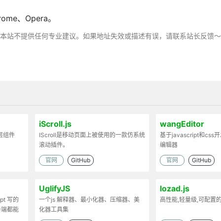
rome、Opera。
，本站不提供任何专业建议。如果地址失效或描述有误，请联系站长反馈
iScroll.js
wangEditor
弹层组件
IScroll是移动页面上被使用的一款仿系统
基于javascript和cs
滚动插件。
编辑器
官网
GitHub
官网
GitHub
UglifyJS
lozad.js
ipt 写的
一个js 解释器、最小化器、压缩器、美
高性能,轻量级,可配置
务端都能
化器工具集