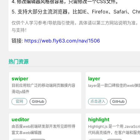
4. 修改编辑器风格很容易，只需修改一个CSS文件。
5. 支持大部分主流浏览器，比如IE、Firefox、Safari、Ch
仅供个人学习参考/导航指引使用，具体请以第三方网站说明为准
与支持！
链接:
https://web.fly63.com/nav/1506
热门资源
swiper
layer
目前应用较广泛的移动端网页触摸内容
layer是一款口碑极佳的web
滑动js插件
官网
GitHub
点击进入
GitHub
ueditor
highlight
由百度web前端研发部开发所见即所得
Highlight.js 是一个用 JavaScr
富文本web编辑器
代码高亮插件，在客户端和服
工作。