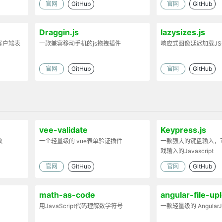
官网
GitHub
官网
GitHub
Draggin.js
lazysizes.js
客户端表
一款兼容移动手机的js拖拽插件
响应式图像延迟加载J
官网
GitHub
官网
GitHub
vee-validate
Keypress.js
放
一个轻量级的 vue表单验证插件
一款强大的键盘输入，
戏输入的Javascript
官网
GitHub
官网
GitHub
math-as-code
angular-file-up
用JavaScript代码理解数学符号
一款轻量级的 Angula