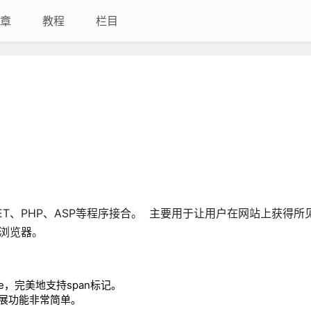
章
教程
栏目
ava、.NET、PHP、ASP等程序接合。 主要用于让用户在网站上获得
主流浏览器。
ge，完美地支持span标记。
扩展功能非常简单。