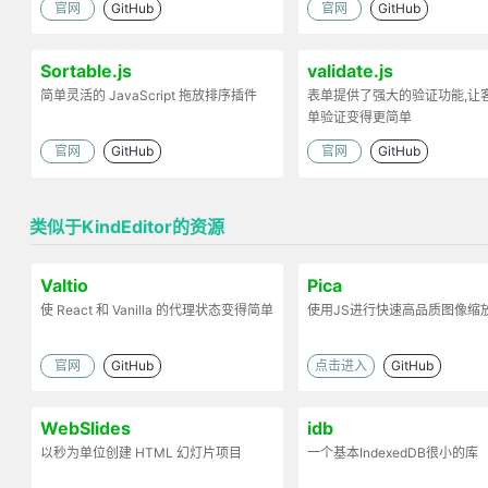
官网
GitHub
官网
GitHub
Sortable.js
validate.js
简单灵活的 JavaScript 拖放排序插件
表单提供了强大的验证功能,让
单验证变得更简单
官网
GitHub
官网
GitHub
类似于KindEditor的资源
Valtio
Pica
使 React 和 Vanilla 的代理状态变得简单
使用JS进行快速高品质图像缩
官网
GitHub
点击进入
GitHub
WebSlides
idb
以秒为单位创建 HTML 幻灯片项目
一个基本IndexedDB很小的库