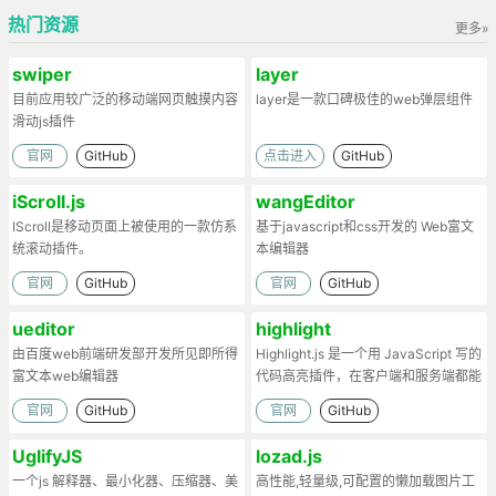
热门资源
更多»
swiper
layer
目前应用较广泛的移动端网页触摸内容
layer是一款口碑极佳的web弹层组件
滑动js插件
官网
GitHub
点击进入
GitHub
iScroll.js
wangEditor
IScroll是移动页面上被使用的一款仿系
基于javascript和css开发的 Web富文
统滚动插件。
本编辑器
官网
GitHub
官网
GitHub
ueditor
highlight
由百度web前端研发部开发所见即所得
Highlight.js 是一个用 JavaScript 写的
富文本web编辑器
代码高亮插件，在客户端和服务端都能
工作。
官网
GitHub
官网
GitHub
UglifyJS
lozad.js
一个js 解释器、最小化器、压缩器、美
高性能,轻量级,可配置的懒加载图片工