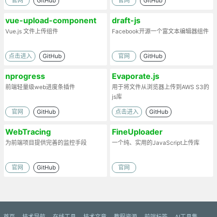
官网
GitHub
官网
GitHub
vue-upload-component
draft-js
Vue.js 文件上传组件
Facebook开源一个富文本编辑器组件
点击进入
GitHub
官网
GitHub
nprogress
Evaporate.js
前端轻量级web进度条插件
用于将文件从浏览器上传到AWS S3的
js库
官网
GitHub
点击进入
GitHub
WebTracing
FineUploader
为前端项目提供完善的监控手段
一个纯、实用的JavaScript上传库
官网
GitHub
官网
首页
技术导航
在线工具
技术文章
教程资源
前端标签
AI工具集