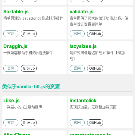
Sortable.js
validate.js
简单灵活的 JavaScript 拖放排序插件
表单提供了强大的验证功能,让客户端
表单验证变得更简单
官网
GitHub
官网
GitHub
Draggin.js
lazysizes.js
一款兼容移动手机的js拖拽插件
响应式图像延迟加载JS插件【懒加
载】
官网
GitHub
官网
GitHub
类似于vanilla-tilt.js的资源
Liike.js
instantclick
一款最小的js过渡动画库
实现预加载，无刷新加载页面
官网
GitHub
官网
GitHub
AlloyFinger
remotestorage.js