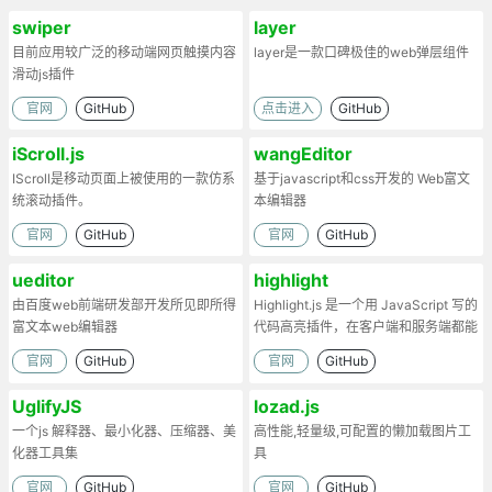
swiper
layer
目前应用较广泛的移动端网页触摸内容
layer是一款口碑极佳的web弹层组件
滑动js插件
官网
GitHub
点击进入
GitHub
iScroll.js
wangEditor
IScroll是移动页面上被使用的一款仿系
基于javascript和css开发的 Web富文
统滚动插件。
本编辑器
官网
GitHub
官网
GitHub
ueditor
highlight
由百度web前端研发部开发所见即所得
Highlight.js 是一个用 JavaScript 写的
富文本web编辑器
代码高亮插件，在客户端和服务端都能
工作。
官网
GitHub
官网
GitHub
UglifyJS
lozad.js
一个js 解释器、最小化器、压缩器、美
高性能,轻量级,可配置的懒加载图片工
化器工具集
具
官网
GitHub
官网
GitHub