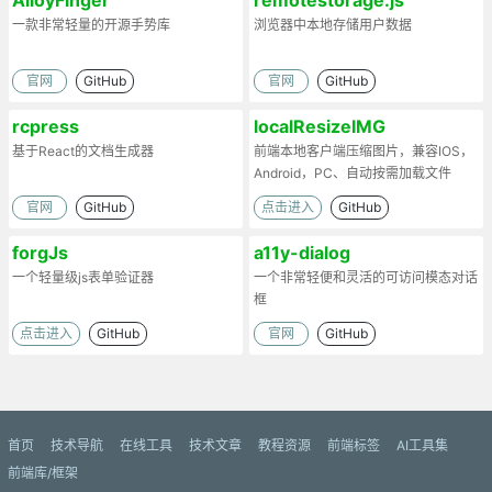
一款非常轻量的开源手势库
浏览器中本地存储用户数据
官网
GitHub
官网
GitHub
rcpress
localResizeIMG
基于React的文档生成器
前端本地客户端压缩图片，兼容IOS，
Android，PC、自动按需加载文件
官网
GitHub
点击进入
GitHub
forgJs
a11y-dialog
一个轻量级js表单验证器
一个非常轻便和灵活的可访问模态对话
框
点击进入
GitHub
官网
GitHub
首页
技术导航
在线工具
技术文章
教程资源
前端标签
AI工具集
前端库/框架