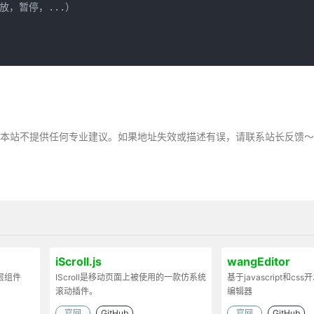
，暂停，...）

，本站不提供任何专业建议。如果地址失效或描述有误，请联系站长反馈
iScroll.js
wangEditor
弹层组件
IScroll是移动页面上被使用的一款仿系统
基于javascript和cs
滚动插件。
编辑器
官网
GitHub
官网
GitHub