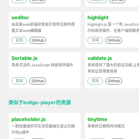
ueditor
highlight
由百度web前端研发部开发所见即所得
Highlight.js 是一个用 JavaScr
富文本web编辑器
代码高亮插件，在客户端和服
工作。
官网
GitHub
官网
GitHub
Sortable.js
validate.js
简单灵活的 JavaScript 拖放排序插件
表单提供了强大的验证功能,让
单验证变得更简单
官网
GitHub
官网
GitHub
类似于indigo-player的资源
placeholder.js
tinytime
一款轻量级的可在浏览器端生成占位图
简单的日期和时间格式
片的js插件