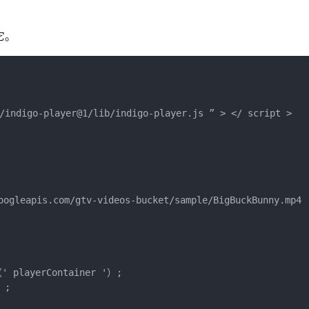
它。
/indigo-player@1/lib/indigo-player.js ” > </ script >

oogleapis.com/gtv-videos-bucket/sample/BigBuckBunny.mp4 
' playerContainer '）; 

;         
