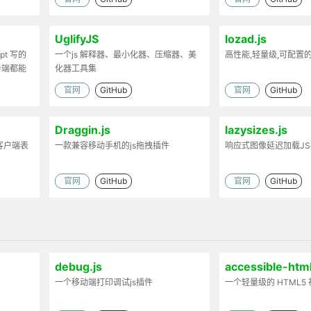
UglifyJS
lozad.js
ipt 写的
一个js 解释器、最小化器、压缩器、美
高性能,轻量级,可配置
务端都能
化器工具集
官网
GitHub
官网
GitHub
Draggin.js
lazysizes.js
客户端表
一款兼容移动手机的js拖拽插件
响应式图像延迟加载J
官网
GitHub
官网
GitHub
debug.js
accessible-htm
一个移动端打印调试js插件
player
一个轻量级的 HTML5