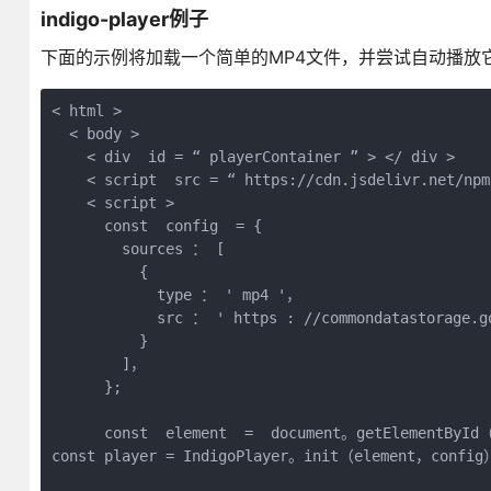
indigo-player例子
下面的示例将加载一个简单的MP4文件，并尝试自动播放
< html >

  < body >

    < div  id = “ playerContainer ” > </ div >

    < script  src = “ https://cdn.jsdelivr.net/npm
    < script >

      const  config  = { 

        sources ： [ 

          { 

            type ： ' mp4 '，

            src ： ' https : //commondatastorage.g
          } 

        ]，

      };

      const  element  =  document。getElementById（
const player = IndigoPlayer。init（element，config）