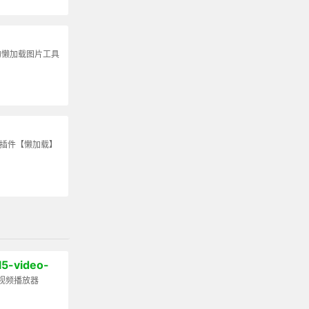
的懒加载图片工具
S插件【懒加载】
l5-video-
 视频播放器