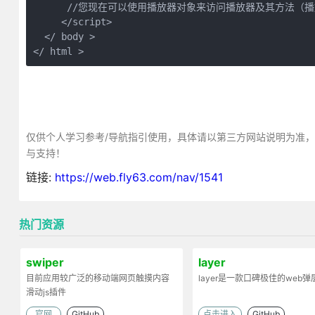
      //您现在可以使用播放器对象来访问播放器及其方法（播放
     </script>

  </ body >

</ html >
仅供个人学习参考/导航指引使用，具体请以第三方网站说明为准
与支持！
链接:
https://web.fly63.com/nav/1541
热门资源
swiper
layer
目前应用较广泛的移动端网页触摸内容
layer是一款口碑极佳的web
滑动js插件
官网
GitHub
点击进入
GitHub