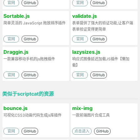
官网
GitHub
官网
GitHub
Sortable.js
validate.js
简单灵活的 JavaScript 拖放排序插件
表单提供了强大的验证功能,让客户端
表单验证变得更简单
官网
GitHub
官网
GitHub
Draggin.js
lazysizes.js
一款兼容移动手机的js拖拽插件
响应式图像延迟加载JS插件【懒加
载】
官网
GitHub
官网
GitHub
类似于scriptcat的资源
bounce.js
mix-img
可视化CSS3动画代码生成js库插件
一款前端图片合成工具
官网
GitHub
点击进入
GitHub