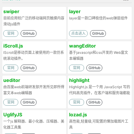
swiper
layer
目前应用较广泛的移动端网页触摸内容
layer是一款口碑极佳的web弹层组件
滑动js插件
官网
GitHub
点击进入
GitHub
iScroll.js
wangEditor
IScroll是移动页面上被使用的一款仿系
基于javascript和css开发的 Web富文
统滚动插件。
本编辑器
官网
GitHub
官网
GitHub
ueditor
highlight
由百度web前端研发部开发所见即所得
Highlight.js 是一个用 JavaScript 写的
富文本web编辑器
代码高亮插件，在客户端和服务端都能
工作。
官网
GitHub
官网
GitHub
UglifyJS
lozad.js
一个js 解释器、最小化器、压缩器、美
高性能,轻量级,可配置的懒加载图片工
化器工具集
具