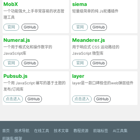
MobX
siema
一个功能强大,上手非常容易的状态管
轻量级简单的纯 Js轮播插件
理工具
官网
GitHub
官网
GitHub
Numeral.js
Meanderer.js
一个用于格式化和操作数字的
用于响应式 CSS 运动路径的
JavaScript库
JavaScript 微型库
官网
GitHub
官网
GitHub
Pubsub.js
layer
一个用 JavaScript 编写的基于主题的
layer是一款口碑极佳的web弹层组件
发布/订阅库
点击进入
GitHub
点击进入
GitHub
首页
技术导航
在线工具
技术文章
教程资源
前端标签
AI工具集
前端库/框架