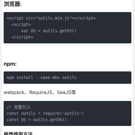
浏览器:
<script src="outils.min.js"></script>

  <script>

      var OS = outils.getOS()

  </script>
npm:
npm install --save-dev outils
webpack、RequireJS、SeaJS等
// 完整引入

const outils = require('outils')

const OS = outils.getOS()
推荐使用方法