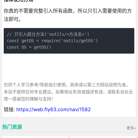
你真的不需要完整引入所有函数，所以只引入需要使用的方
法即可。
// 只引入部分方法('outils/<方法名>')

const getOS = require('outils/getOS')

const OS = getOS()
仅供个人学习参考/导航指引使用，具体请以第三方网站说明为准，
本站不提供任何专业建议。如果地址失效或描述有误，请联系站长反
馈～感谢您的理解与支持！
链接:
https://web.fly63.com/nav/1582
热门资源
更多»