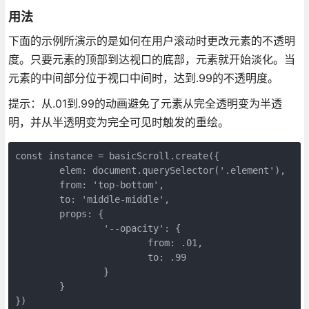
用法
下面的示例所演示的是如何在用户滚动时更改元素的不透明
度。只要元素的顶部到达视口的底部，元素就开始淡化。当
元素的中间部分位于视口中间时，达到.99的不透明度。
提示：从.01到.99的动画避免了元素从完全透明变为半透
明，并从半透明变为完全可见时触发的重绘。
const instance = basicScroll.create({

	elem: document.querySelector('.element'),

	from: 'top-bottom',

	to: 'middle-middle',

	props: {

		'--opacity': {

			from: .01,

			to: .99

		}

	}

})
