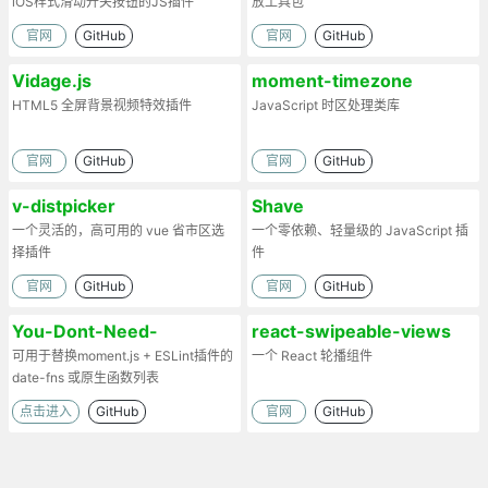
iOS样式滑动开关按钮的JS插件
放工具包
官网
GitHub
官网
GitHub
Vidage.js
moment-timezone
HTML5 全屏背景视频特效插件
JavaScript 时区处理类库
官网
GitHub
官网
GitHub
v-distpicker
Shave
一个灵活的，高可用的 vue 省市区选
一个零依赖、轻量级的 JavaScript 插
择插件
件
官网
GitHub
官网
GitHub
You-Dont-Need-
react-swipeable-views
Momentjs
可用于替换moment.js + ESLint插件的
一个 React 轮播组件
date-fns 或原生函数列表
点击进入
GitHub
官网
GitHub