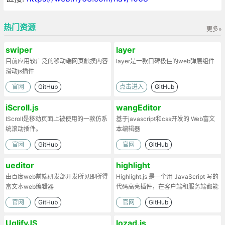
热门资源
更多»
swiper
layer
目前应用较广泛的移动端网页触摸内容
layer是一款口碑极佳的web弹层组件
滑动js插件
官网
GitHub
点击进入
GitHub
iScroll.js
wangEditor
IScroll是移动页面上被使用的一款仿系
基于javascript和css开发的 Web富文
统滚动插件。
本编辑器
官网
GitHub
官网
GitHub
ueditor
highlight
由百度web前端研发部开发所见即所得
Highlight.js 是一个用 JavaScript 写的
富文本web编辑器
代码高亮插件，在客户端和服务端都能
工作。
官网
GitHub
官网
GitHub
UglifyJS
lozad.js