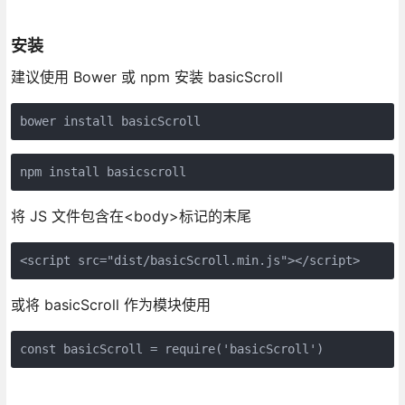
安装
建议使用 Bower 或 npm 安装 basicScroll
bower install basicScroll
npm install basicscroll
将 JS 文件包含在<body>标记的末尾
<script src="dist/basicScroll.min.js"></script>
或将 basicScroll 作为模块使用
const basicScroll = require('basicScroll')