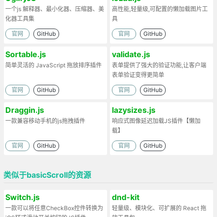
一个js 解释器、最小化器、压缩器、美
高性能,轻量级,可配置的懒加载图片工
化器工具集
具
官网
GitHub
官网
GitHub
Sortable.js
validate.js
简单灵活的 JavaScript 拖放排序插件
表单提供了强大的验证功能,让客户端
表单验证变得更简单
官网
GitHub
官网
GitHub
Draggin.js
lazysizes.js
一款兼容移动手机的js拖拽插件
响应式图像延迟加载JS插件【懒加
载】
官网
GitHub
官网
GitHub
类似于basicScroll的资源
Switch.js
dnd-kit
一款可以将任意CheckBox控件转换为
轻量级、模块化、可扩展的 React 拖