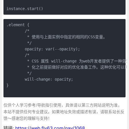
instance.start()
.element {

	/*

	 * 使用与上面实例中指定的相同的CSS变量。

	 */

	opacity: var(--opacity);

	/*

	 * CSS 属性 will-change 为web开发者提供了一种告知浏览器该元素会有哪些变化的方法，这样浏览器可以在元素属性真正发生变 

         * 化之前提前做好对应的优化准备工作。这种优化可
	 */

	will-change: opacity;

}

仅供个人学习参考/导航指引使用，具体请以第三方网站说明为准，
本站不提供任何专业建议。如果地址失效或描述有误，请联系站长反
馈～感谢您的理解与支持！
链接:
https://web.fly63.com/nav/1068