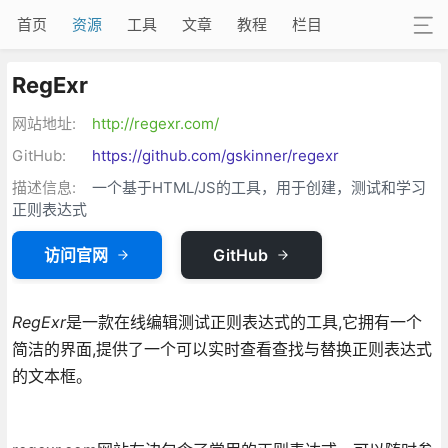
首页
资源
工具
文章
教程
栏目
RegExr
网站地址:
http://regexr.com/
GitHub:
https://github.com/gskinner/regexr
描述信息:
一个基于HTML/JS的工具，用于创建，测试和学习
正则表达式
访问官网
GitHub
RegExr
是一款在线编辑测试正则表达式的工具,它拥有一个
简洁的界面,提供了一个可以实时查看查找与替换正则表达式
的文本框。