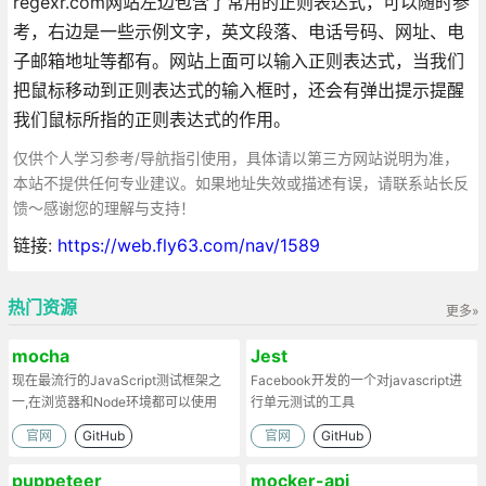
regexr.com网站左边包含了常用的正则表达式，可以随时参
考，右边是一些示例文字，英文段落、电话号码、网址、电
子邮箱地址等都有。网站上面可以输入正则表达式，当我们
把鼠标移动到正则表达式的输入框时，还会有弹出提示提醒
我们鼠标所指的正则表达式的作用。
仅供个人学习参考/导航指引使用，具体请以第三方网站说明为准，
本站不提供任何专业建议。如果地址失效或描述有误，请联系站长反
馈～感谢您的理解与支持！
链接:
https://web.fly63.com/nav/1589
热门资源
更多»
mocha
Jest
现在最流行的JavaScript测试框架之
Facebook开发的一个对javascript进
一,在浏览器和Node环境都可以使用
行单元测试的工具
官网
GitHub
官网
GitHub
puppeteer
mocker-api