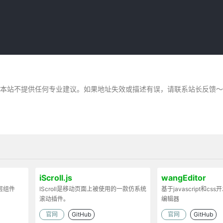
，本站不提供任何专业建议。如果地址失效或描述有误，请联系站长反馈
iScroll.js
wangEditor
弹层组件
IScroll是移动页面上被使用的一款仿系统
基于javascript和cs
滚动插件。
编辑器
官网
GitHub
官网
GitHub