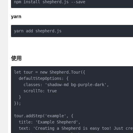
npm install shepherd.js --save
yarn
yarn add shepherd.js
使用
let tour = new Shepherd.Tour({

  defaultStepOptions: {

    classes: 'shadow-md bg-purple-dark',

    scrollTo: true

  }

});

tour.addStep('example', {

  title: 'Example Shepherd',

  text: 'Creating a Shepherd is easy too! Just cre