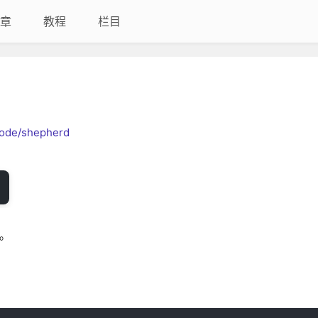
章
教程
栏目
code/shepherd
库。