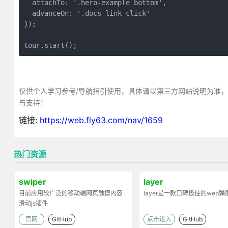
  attachTo: '.hero-example bottom',

  advanceOn: '.docs-link click'

});

tour.start();
仅供个人学习参考/导航指引使用，具体请以第三方网站说明为准
与支持！
链接:
https://web.fly63.com/nav/1659
热门资源
swiper
layer
目前应用较广泛的移动端网页触摸内容
layer是一款口碑极佳的web
滑动js插件
官网
GitHub
点击进入
GitHub