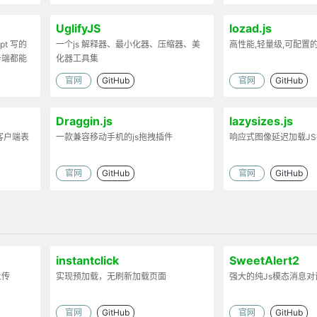
UglifyJS
lozad.js
ipt 写的
一个js 解释器、最小化器、压缩器、美
高性能,轻量级,可配置
务端都能
化器工具集
官网
GitHub
官网
GitHub
Draggin.js
lazysizes.js
客户端表
一款兼容移动手机的js拖拽插件
响应式图像延迟加载J
官网
GitHub
官网
GitHub
instantclick
SweetAlert2
上传
实现预加载，无刷新加载页面
强大的纯Js模态消息对
官网
GitHub
官网
GitHub