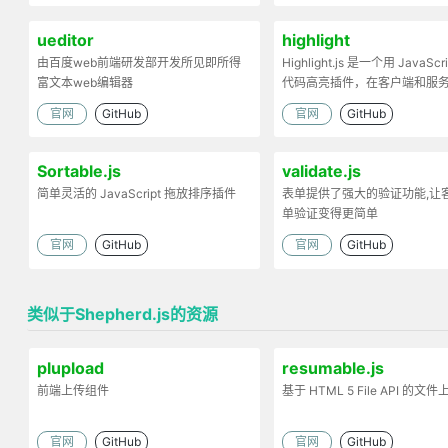
ueditor
highlight
由百度web前端研发部开发所见即所得
Highlight.js 是一个用 JavaScr
富文本web编辑器
代码高亮插件，在客户端和服
工作。
官网
GitHub
官网
GitHub
Sortable.js
validate.js
简单灵活的 JavaScript 拖放排序插件
表单提供了强大的验证功能,让
单验证变得更简单
官网
GitHub
官网
GitHub
类似于Shepherd.js的资源
plupload
resumable.js
前端上传组件
基于 HTML 5 File API 的文件
官网
GitHub
官网
GitHub