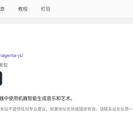
章
教程
栏目
magenta-js/
开发包
包。在浏览器中使用机器智能生成音乐和艺术。
，本站不提供任何专业建议。如果地址失效或描述有误，请联系站长反馈