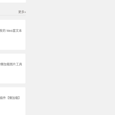
更多»
s开发的 Web富文本
的懒加载图片工具
S插件【懒加载】