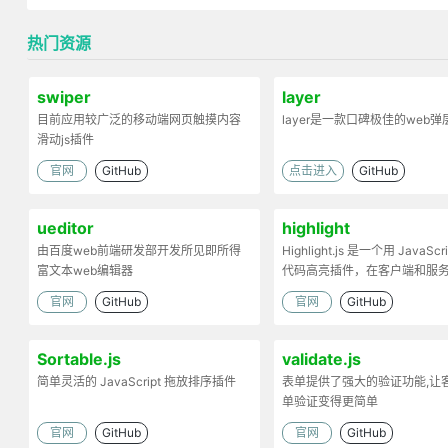
热门资源
swiper
layer
目前应用较广泛的移动端网页触摸内容
layer是一款口碑极佳的web
滑动js插件
官网
GitHub
点击进入
GitHub
ueditor
highlight
由百度web前端研发部开发所见即所得
Highlight.js 是一个用 JavaScr
富文本web编辑器
代码高亮插件，在客户端和服
工作。
官网
GitHub
官网
GitHub
Sortable.js
validate.js
简单灵活的 JavaScript 拖放排序插件
表单提供了强大的验证功能,让
单验证变得更简单
官网
GitHub
官网
GitHub