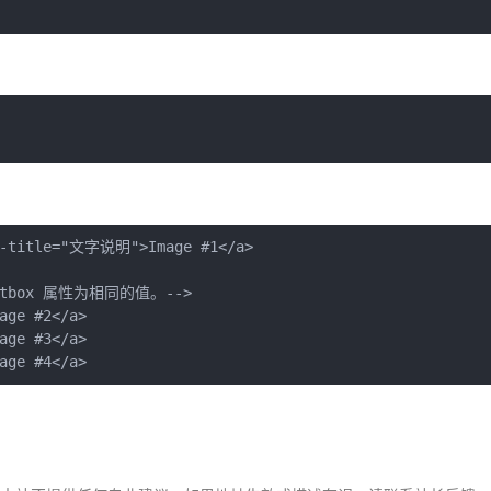
ta-title="文字说明">Image #1</a>

box 属性为相同的值。-->

age #2</a>

age #3</a>
