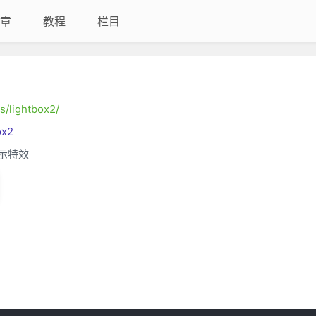
章
教程
栏目
s/lightbox2/
ox2
显示特效