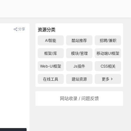
分享
资源分类
AI智能
酷站推荐
招聘/兼职
框架/库
模块/管理
移动端UI框架
Web-UI框架
Js插件
CSS相关
在线工具
建站资源
更多
网站收录 / 问题反馈