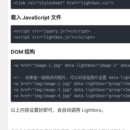
<link rel="stylesheet" href="lightbox.css">
载入 JavaScript 文件
<script src="jquery.js"></script>

DOM 结构
<a href="image-1.jpg" data-lightbox="image-1" da
<!-- 如果是一组相关的图片，可以对该组图片设置 data-light
<a href="img/image-2.jpg" data-lightbox="group">Im
<a href="img/image-3.jpg" data-lightbox="group">Im
以上内容设置好即可，会自动调用 Lightbox。