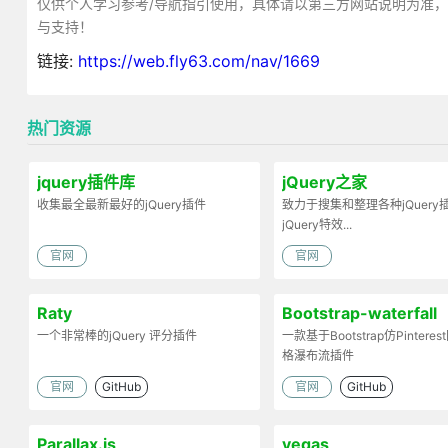
仅供个人学习参考/导航指引使用，具体请以第三方网站说明为准
与支持！
链接:
https://web.fly63.com/nav/1669
热门资源
jquery插件库
jQuery之家
收集最全最新最好的jQuery插件
致力于搜集和整理各种jQuery
jQuery特效...
官网
官网
Raty
Bootstrap-waterfall
一个非常棒的jQuery 评分插件
一款基于Bootstrap仿Pintere
格瀑布流插件
官网
GitHub
官网
GitHub
Parallax.js
vegas