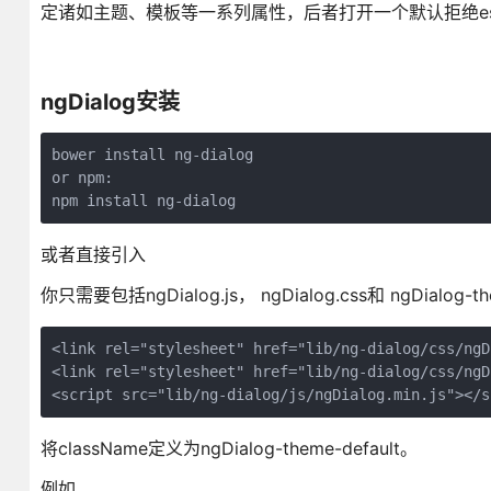
定诸如主题、模板等一系列属性，后者打开一个默认拒绝esca
ngDialog安装
bower install ng-dialog

or npm:

npm install ng-dialog
或者直接引入
你只需要包括ngDialog.js， ngDialog.css和 ngDia
<link rel="stylesheet" href="lib/ng-dialog/css/ngD
<link rel="stylesheet" href="lib/ng-dialog/css/ngD
<script src="lib/ng-dialog/js/ngDialog.min.js"></s
将className定义为ngDialog-theme-default。
例如