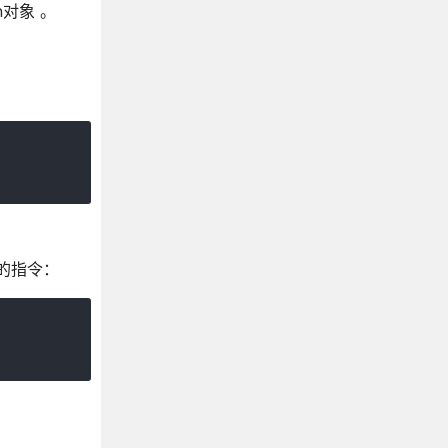
n对象 。
g你的指令：