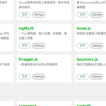
弹层组件
IScroll是移动页面上被使用的一款仿系统
基于javascript和cs
滚动插件。
编辑器
官网
GitHub
官网
GitHub
UglifyJS
lozad.js
ipt 写的
一个js 解释器、最小化器、压缩器、美
高性能,轻量级,可配置
务端都能
化器工具集
官网
GitHub
官网
GitHub
Draggin.js
lazysizes.js
客户端表
一款兼容移动手机的js拖拽插件
响应式图像延迟加载J
官网
GitHub
官网
GitHub
regexgen
cartodb