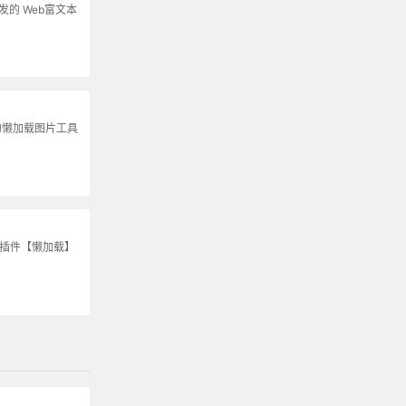
s开发的 Web富文本
的懒加载图片工具
S插件【懒加载】