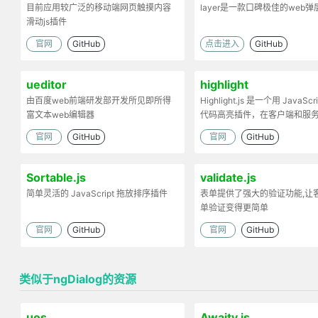
目前应用较广泛的移动端网页触摸内容
layer是一款口碑极佳的web
滑动js插件
官网
GitHub
点击进入
GitHub
ueditor
highlight
由百度web前端研发部开发所见即所得
Highlight.js 是一个用 JavaScr
富文本web编辑器
代码高亮插件，在客户端和服
工作。
官网
GitHub
官网
GitHub
Sortable.js
validate.js
简单灵活的 JavaScript 拖放排序插件
表单提供了强大的验证功能,让
单验证变得更简单
官网
GitHub
官网
GitHub
类似于ngDialog的资源
uos
Awaity.js