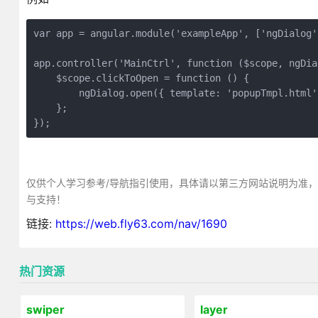
var app = angular.module('exampleApp', ['ngDialog']
app.controller('MainCtrl', function ($scope, ngDial
    $scope.clickToOpen = function () {

        ngDialog.open({ template: 'popupTmpl.html'
    };

});
仅供个人学习参考/导航指引使用，具体请以第三方网站说明为准
与支持！
链接:
https://web.fly63.com/nav/1690
热门资源
swiper
layer