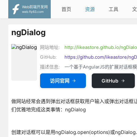
Web前端开发网
首页
资源
工具
文
web.fly63.com
ngDialog
网站地址:
http://likeastore.github.io/ngDial
GitHub:
https://github.com/likeastore/ngD
描述信息:
一个基于AngularJS的扩展对话框
访问官网
GitHub
做网站经常会遇到弹出对话框获取用户输入或弹出对话框让用
们优雅地完成这类事情：ngDialog
创建对话框可以是用ngDialog.open(options)或ngDial