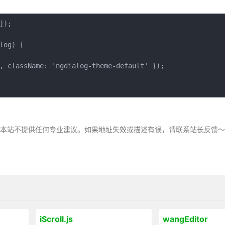
);

og) {

, className: 'ngdialog-theme-default' });

，本站不提供任何专业建议。如果地址失效或描述有误，请联系站长反馈
iScroll.js
wangEditor