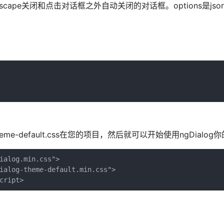
pe关闭和点击对话框之外自动关闭的对话框。options是jso
log-theme-default.css在您的项目，然后就可以开始使用ngDialo
ialog.min.css">

ialog-theme-default.min.css">

cript>