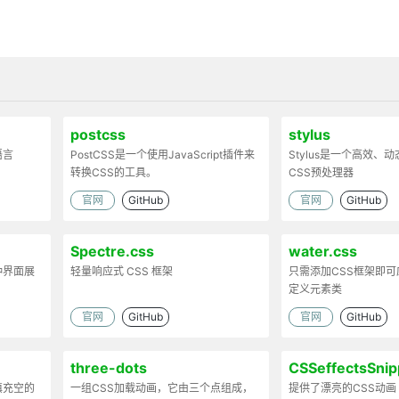
postcss
stylus
语言
PostCSS是一个使用JavaScript插件来
Stylus是一个高效、
转换CSS的工具。
CSS预处理器
官网
GitHub
官网
GitHub
Spectre.css
water.css
种界面展
轻量响应式 CSS 框架
只需添加CSS框架即
定义元素类
官网
GitHub
官网
GitHub
three-dots
CSSeffectsSnip
填充空的
一组CSS加载动画，它由三个点组成，
提供了漂亮的CSS动画