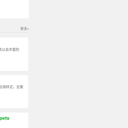
更多»
动态以及丰富的
可应用样式，无需
pets