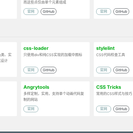
而这些点仅由单个元素组成
官网
GitHub
官网
GitHub
css-loader
stylelint
色类、实
只使用div和纯CSS实现的加载中图标
CSS代码检查工具
式设计
官网
GitHub
官网
GitHub
Angrytools
CSS Tricks
多样定制，实用，支持单个动画代码复
常用的CSS样式与技巧
制的网站
官网
官网
GitHub