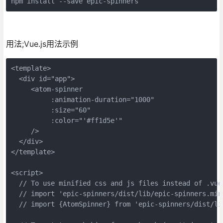
npm install --save epic-spinners
用法;Vue.js用法示例
<template>

  <div id="app">

     <atom-spinner

          :animation-duration="1000"

          :size="60"

          :color="'#ff1d5e'"

     />

  </div>

</template>

<script>

  // To use minified css and js files instead of .vue
  // import 'epic-spinners/dist/lib/epic-spinners.min.
  // import {AtomSpinner} from 'epic-spinners/dist/li