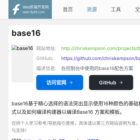
Web前端开发网
首页
资源
工具
文
web.fly63.com
base16
网站地址:
http://chriskempson.com/projects/
GitHub:
https://github.com/chriskempson/b
描述信息:
在控制台中使用的base16配色方案
访问官网
GitHub
base16基于精心选择的语法突出显示使用16种颜色的基
式以及如何编译构建器以编译Base16 方案和模板。
仅供个人学习参考/导航指引使用，具体请以第三方网站说明为准
与支持！