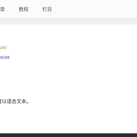
章
教程
栏目
ze/
osize
a高度以适合文本。