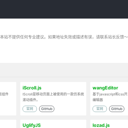
，本站不提供任何专业建议。如果地址失效或描述有误，请联系站长反馈
iScroll.js
wangEditor
弹层组件
IScroll是移动页面上被使用的一款仿系统
基于javascript和cs
滚动插件。
编辑器
官网
GitHub
官网
GitHub
UglifyJS
lozad.js