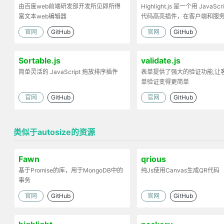
由百度web前端研发部开发所见即所得
Highlight.js 是一个用 JavaScr
富文本web编辑器
代码高亮插件，在客户端和服
工作。
官网
GitHub
官网
GitHub
Sortable.js
validate.js
简单灵活的 JavaScript 拖放排序插件
表单提供了强大的验证功能,让
单验证变得更简单
官网
GitHub
官网
GitHub
类似于autosize的资源
Fawn
qrious
基于Promise的库，用于MongoDB中的
纯Js使用Canvas生成QR代码
事务
官网
GitHub
官网
GitHub