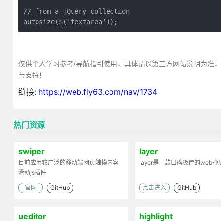
// from a jQuery collection

autosize($('textarea'));
仅供个人学习参考/导航指引使用，具体请以第三方网站说明为准
与支持！
链接:
https://web.fly63.com/nav/1734
热门资源
swiper
layer
目前应用较广泛的移动端网页触摸内容
layer是一款口碑极佳的web
滑动js插件
官网
GitHub
点击进入
GitHub
ueditor
highlight