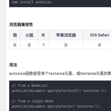
npm install autosize
浏览器兼容性
IE
iOS Safari
铬
火狐
苹果浏览器
9
是
是
是
是
用法
autosize函数接受单个textarea元素，或textarea元
// from a NodeList

autosize(document.querySelectorAll('textarea'));

// from a single Node

autosize(document.querySelector('textarea'));
