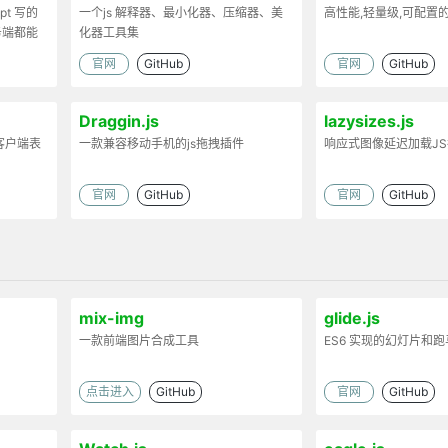
ipt 写的
一个js 解释器、最小化器、压缩器、美
高性能,轻量级,可配置
务端都能
化器工具集
官网
GitHub
官网
GitHub
Draggin.js
lazysizes.js
客户端表
一款兼容移动手机的js拖拽插件
响应式图像延迟加载J
官网
GitHub
官网
GitHub
mix-img
glide.js
一款前端图片合成工具
ES6 实现的幻灯片和
点击进入
GitHub
官网
GitHub