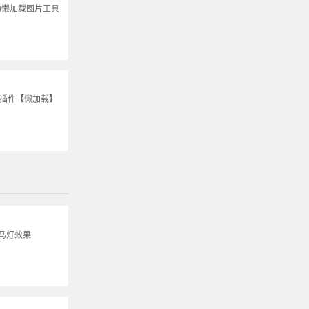
的懒加载图片工具
S插件【懒加载】
跑马灯效果