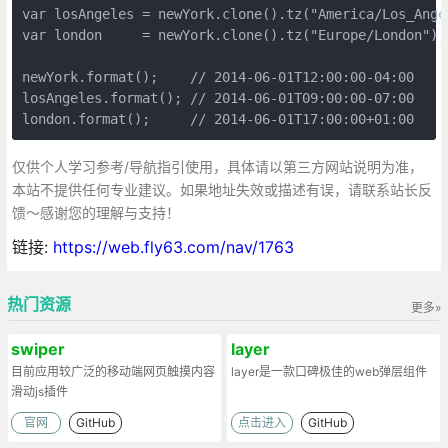
var losAngeles = newYork.clone().tz("America/Los_Angel
var london     = newYork.clone().tz("Europe/London");

newYork.format();    // 2014-06-01T12:00:00-04:00

losAngeles.format(); // 2014-06-01T09:00:00-07:00

london.format();     // 2014-06-01T17:00:00+01:00
仅供个人学习参考/导航指引使用，具体请以第三方网站说明为准，
本站不提供任何专业建议。如果地址失效或描述有误，请联系站长反
馈～感谢您的理解与支持！
链接:
https://web.fly63.com/nav/1763
热门资源
更多»
swiper
layer
目前应用较广泛的移动端网页触摸内容
layer是一款口碑极佳的web弹层组件
滑动js插件
官网
GitHub
点击进入
GitHub