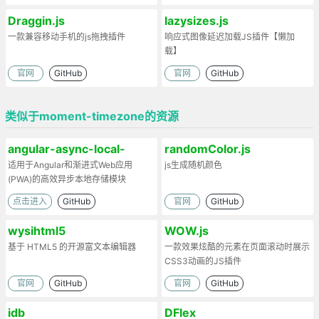
Draggin.js
lazysizes.js
一款兼容移动手机的js拖拽插件
响应式图像延迟加载JS插件【懒加
载】
官网
GitHub
官网
GitHub
类似于moment-timezone的资源
angular-async-local-
randomColor.js
storage
适用于Angular和渐进式Web应用
js生成随机颜色
(PWA)的高效异步本地存储模块
点击进入
GitHub
官网
GitHub
wysihtml5
WOW.js
基于 HTML5 的开源富文本编辑器
一款效果炫酷的元素在页面滚动时展示
CSS3动画的JS插件
官网
GitHub
官网
GitHub
idb
DFlex