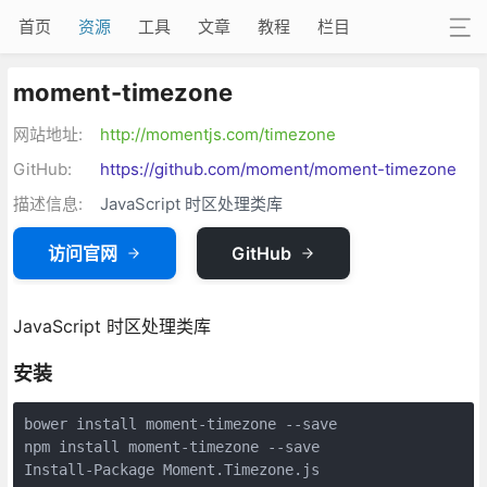
首页
资源
工具
文章
教程
栏目
moment-timezone
网站地址:
http://momentjs.com/timezone
GitHub:
https://github.com/moment/moment-timezone
描述信息:
JavaScript 时区处理类库
访问官网
GitHub
JavaScript 时区处理类库
安装
bower install moment-timezone --save

npm install moment-timezone --save

Install-Package Moment.Timezone.js