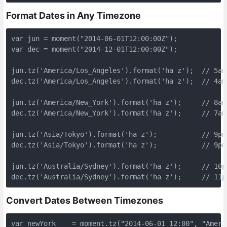
Format Dates in Any Timezone
var jun = moment("2014-06-01T12:00:00Z");

var dec = moment("2014-12-01T12:00:00Z");

jun.tz('America/Los_Angeles').format('ha z');  // 5am 
dec.tz('America/Los_Angeles').format('ha z');  // 4am 
jun.tz('America/New_York').format('ha z');     // 8am 
dec.tz('America/New_York').format('ha z');     // 7am 
jun.tz('Asia/Tokyo').format('ha z');           // 9pm 
dec.tz('Asia/Tokyo').format('ha z');           // 9pm 
jun.tz('Australia/Sydney').format('ha z');     // 10pm
dec.tz('Australia/Sydney').format('ha z');     // 11p
Convert Dates Between Timezones
var newYork    = moment.tz("2014-06-01 12:00", "Americ