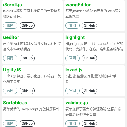
iScroll.js
wangEditor
IScroll是移动页面上被使用的一款仿系
基于javascript和css开发的 Web富文
统滚动插件。
本编辑器
官网
GitHub
官网
GitHub
ueditor
highlight
由百度web前端研发部开发所见即所得
Highlight.js 是一个用 JavaScript 写的
富文本web编辑器
代码高亮插件，在客户端和服务端都能
工作。
官网
GitHub
官网
GitHub
UglifyJS
lozad.js
一个js 解释器、最小化器、压缩器、美
高性能,轻量级,可配置的懒加载图片工
化器工具集
具
官网
GitHub
官网
GitHub
Sortable.js
validate.js
简单灵活的 JavaScript 拖放排序插件
表单提供了强大的验证功能,让客户端
表单验证变得更简单
官网
GitHub
官网
GitHub