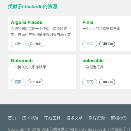
类似于stackedit的资源
Algolia Places
Pinia
为您的网站提供一个快速、简单的方
一个vue的状态管理方案
式，自动化产生地址建议列表的Js函数
库
官网
GitHub
官网
GitHub
Datomish
colorable
一个持久的关系存储库
一款配色工具
官网
GitHub
官网
GitHub
首页
技术导航
在线工具
技术文章
教程资源
前端标签
Copyright © 2018
Web前端开发网
All Rights Reserved