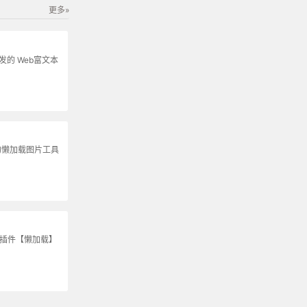
更多»
s开发的 Web富文本
的懒加载图片工具
S插件【懒加载】