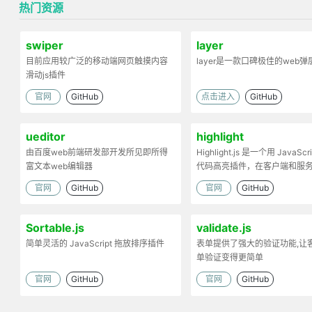
热门资源
swiper
layer
目前应用较广泛的移动端网页触摸内容
layer是一款口碑极佳的web
滑动js插件
官网
GitHub
点击进入
GitHub
ueditor
highlight
由百度web前端研发部开发所见即所得
Highlight.js 是一个用 JavaScr
富文本web编辑器
代码高亮插件，在客户端和服
工作。
官网
GitHub
官网
GitHub
Sortable.js
validate.js
简单灵活的 JavaScript 拖放排序插件
表单提供了强大的验证功能,让
单验证变得更简单
官网
GitHub
官网
GitHub