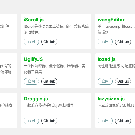
iScroll.js
wangEditor
弹层组件
IScroll是移动页面上被使用的一款仿系统
基于javascript和cs
滚动插件。
编辑器
官网
GitHub
官网
GitHub
UglifyJS
lozad.js
ipt 写的
一个js 解释器、最小化器、压缩器、美
高性能,轻量级,可配置
务端都能
化器工具集
官网
GitHub
官网
GitHub
Draggin.js
lazysizes.js
客户端表
一款兼容移动手机的js拖拽插件
响应式图像延迟加载J
官网
GitHub
官网
GitHub