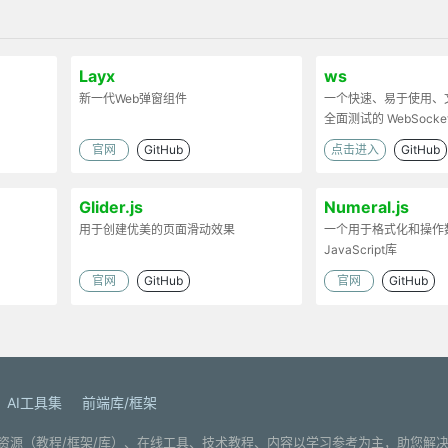
Layx
ws
新一代Web弹窗组件
一个快速、易于使用、
全面测试的 WebSock
实现
官网
GitHub
点击进入
GitHub
Glider.js
Numeral.js
用于创建优美的页面滑动效果
一个用于格式化和操作
JavaScript库
官网
GitHub
官网
GitHub
AI工具集
前端库/框架
. 分享编程学习资源（教程/框架/库）、在线工具、技术教程、内容以学习参考为主，助