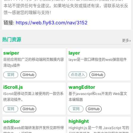
本站不提供任何专业建议。如果地址失效或描述有误，请联系站长反
馈～感谢您的理解与支持！
链接:
https://web.fly63.com/nav/3152
热门资源
更多»
swiper
layer
目前应用较广泛的移动端网页触摸内容
layer是一款口碑极佳的web弹层组件
滑动js插件
官网
GitHub
点击进入
GitHub
iScroll.js
wangEditor
IScroll是移动页面上被使用的一款仿系
基于javascript和css开发的 Web富文
统滚动插件。
本编辑器
官网
GitHub
官网
GitHub
ueditor
highlight
由百度web前端研发部开发所见即所得
Highlight.js 是一个用 JavaScript 写的