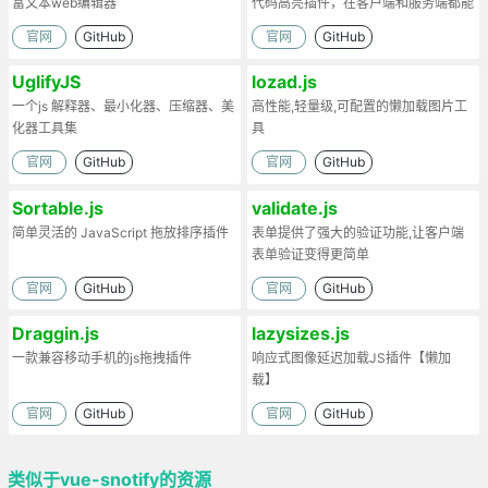
富文本web编辑器
代码高亮插件，在客户端和服务端都能
工作。
官网
GitHub
官网
GitHub
UglifyJS
lozad.js
一个js 解释器、最小化器、压缩器、美
高性能,轻量级,可配置的懒加载图片工
化器工具集
具
官网
GitHub
官网
GitHub
Sortable.js
validate.js
简单灵活的 JavaScript 拖放排序插件
表单提供了强大的验证功能,让客户端
表单验证变得更简单
官网
GitHub
官网
GitHub
Draggin.js
lazysizes.js
一款兼容移动手机的js拖拽插件
响应式图像延迟加载JS插件【懒加
载】
官网
GitHub
官网
GitHub
类似于vue-snotify的资源