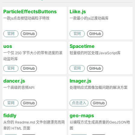
ParticleEffectsButtons
Liike.js
一款js点击按钮动画粒子特效
一款最小的js过渡动画库
官网
GitHub
官网
GitHub
uos
Spacetime
一个仅 250 字节大小的带有进度的滚
轻量级的时区处理JavaScript库
动监听库
官网
GitHub
官网
GitHub
dancer.js
Imager.js
一个高级的音频API
处理响应式图像加载问题的解决方案
官网
GitHub
点击进入
GitHub
fiddly
geo-maps
从你的 Readme.md 文件创建漂亮而简
以编程方式生成高质量的GeoJSON地
单的 HTML 页面
图