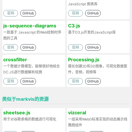
JavaScript 图表库
官网
GitHub
官网
GitHub
js-sequence-diagrams
C3.js
一款基于 Javascript 的Web绘制时序
基于D3.js开发的JavaScript库
图的工具
官网
GitHub
官网
GitHub
crossfilter
Processing.js
一个数据计算模型，能够很好地结合
擅长创建2D和3D图象，可视化数据套
DC.JS进行数据解析绘图
件，音频，视频等
官网
GitHub
官网
GitHub
类似于markvis的资源
sheetsee.js
vizceral
用于对谷歌表格的数据进行可视化
一组采用WebG标准实现的动态展示线
路图组件