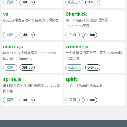
官网
GitHub
点击进入
GitHub
vs
Chartkick
Google搜索自动补全结果的可视化图
用一行Ruby代码创建漂亮的
JavaScript图表
官网
GitHub
官网
GitHub
morris.js
zrender.js
Morris.js 是个轻量级的 JavaScript
一个轻量级的画布库，可为ECharts提
库，使用 jQuery 和
供2D绘制
Rapha&amp;enuml 来绘制时序图
官网
GitHub
点击进入
GitHub
sprite.js
spirit
由360奇舞团开源的跨终端 canvas 绘
一个用于Web的动画工具
图框架
官网
GitHub
官网
GitHub