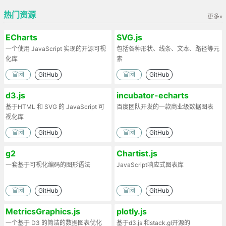
热门资源
更多»
ECharts
SVG.js
一个使用 JavaScript 实现的开源可视
包括各种形状、线条、文本、路径等元
化库
素
官网
GitHub
官网
GitHub
d3.js
incubator-echarts
基于HTML 和 SVG 的 JavaScript 可
百度团队开发的一款商业级数据图表
视化库
官网
GitHub
官网
GitHub
g2
Chartist.js
一套基于可视化编码的图形语法
JavaScript响应式图表库
官网
GitHub
官网
GitHub
MetricsGraphics.js
plotly.js
一个基于 D3 的简洁的数据图表优化
基于d3.js 和stack.gl开源的