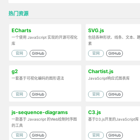
热门资源
ECharts
SVG.js
一个使用 JavaScript 实现的开源可视化
包括各种形状、线条、文本、
库
素
官网
GitHub
官网
GitHub
g2
Chartist.js
一套基于可视化编码的图形语法
JavaScript响应式图表库
官网
GitHub
官网
GitHub
js-sequence-diagrams
C3.js
一款基于 Javascript 的Web绘制时序图
基于D3.js开发的JavaScript库
的工具
官网
GitHub
官网
GitHub