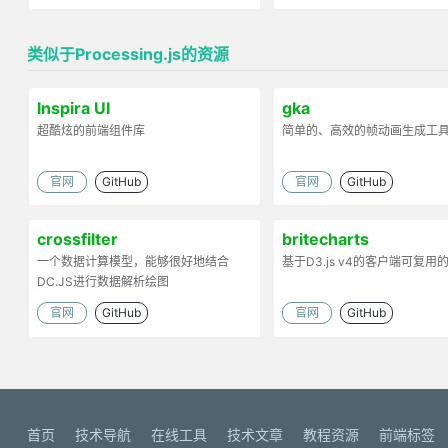
类似于Processing.js的资源
Inspira UI
gka
超酷炫的前端组件库
简单的、高效的帧动画生成工
官网
GitHub
官网
GitHub
crossfilter
britecharts
一个数据计算模型，能够很好地结合
基于D3.js v4的客户端可复用
DC.JS进行数据解析绘图
官网
GitHub
官网
GitHub
首页
技术导航
在线工具
技术文章
教程资源
前端标签