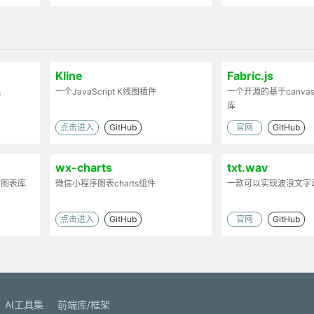
Kline
Fabric.js
具
一个JavaScript K线图插件
一个开源的基于canvas
库
点击进入
GitHub
官网
GitHub
wx-charts
txt.wav
的图表库
微信小程序图表charts组件
一款可以实现波浪文字
点击进入
GitHub
官网
GitHub
AI工具集
前端库/框架