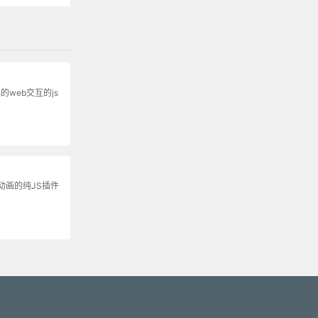
的web交互的js
动画的纯JS插件