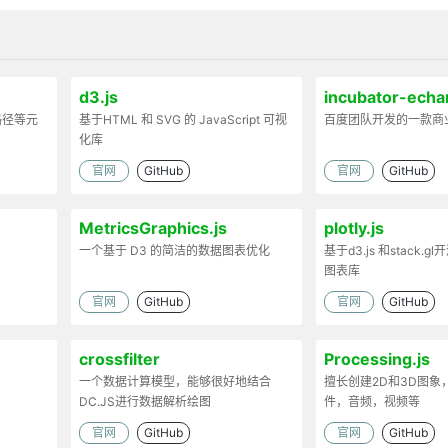
d3.js
incubator-echa
路径等元
基于HTML 和 SVG 的 JavaScript 可视
百度团队开发的一款商
化库
官网
GitHub
官网
GitHub
MetricsGraphics.js
plotly.js
一个基于 D3 的简洁的数据图表优化
基于d3.js 和stack.gl开
图表库
官网
GitHub
官网
GitHub
crossfilter
Processing.js
一个数据计算模型，能够很好地结合
擅长创建2D和3D图象
DC.JS进行数据解析绘图
件，音频，视频等
官网
GitHub
官网
GitHub