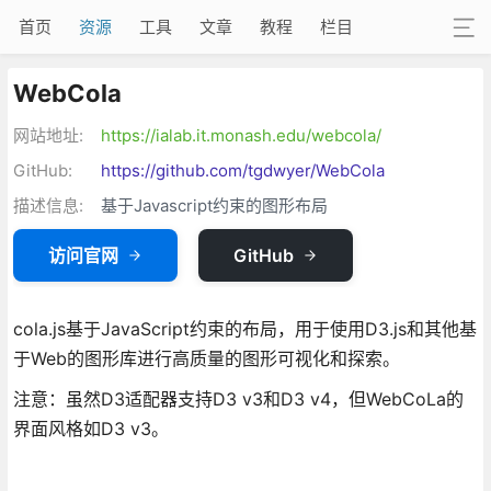
首页
资源
工具
文章
教程
栏目
WebCola
网站地址:
https://ialab.it.monash.edu/webcola/
GitHub:
https://github.com/tgdwyer/WebCola
描述信息:
基于Javascript约束的图形布局
访问官网
GitHub
cola.js基于JavaScript约束的布局，用于使用D3.js和其他基
于Web的图形库进行高质量的图形可视化和探索。
注意：虽然D3适配器支持D3 v3和D3 v4，但WebCoLa的
界面风格如D3 v3。