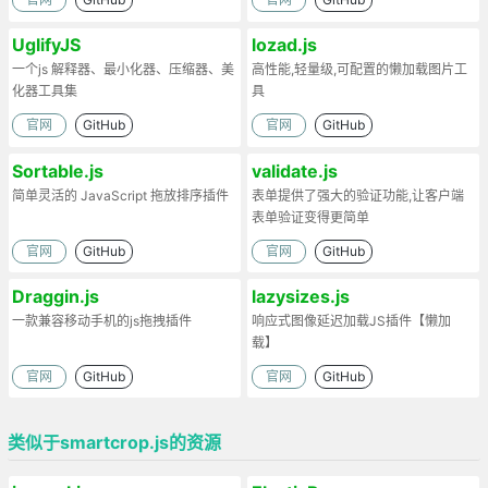
UglifyJS
lozad.js
一个js 解释器、最小化器、压缩器、美
高性能,轻量级,可配置的懒加载图片工
化器工具集
具
官网
GitHub
官网
GitHub
Sortable.js
validate.js
简单灵活的 JavaScript 拖放排序插件
表单提供了强大的验证功能,让客户端
表单验证变得更简单
官网
GitHub
官网
GitHub
Draggin.js
lazysizes.js
一款兼容移动手机的js拖拽插件
响应式图像延迟加载JS插件【懒加
载】
官网
GitHub
官网
GitHub
类似于smartcrop.js的资源