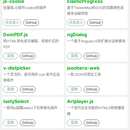
js-cookie
ElasticProgress
轻量级JS操作cookie的插件
基于TweenMax和SVG的炫酷弹性进
度条动画特效
点击进入
GitHub
点击进入
GitHub
DomPDF.js
ngDialog
将HTML转化成可编辑、非图片式的
一个基于AngularJS的扩展对话框模块
PDF
官网
GitHub
官网
GitHub
v-distpicker
jsonhero-web
一个灵活的，高可用的 vue 省市区选
一款JSON可视化工具
择插件
官网
GitHub
官网
GitHub
tastySelect
Artplayer.js
一款纯js超酷select下拉框美化插件
一个现代且全功能的HTML5视频播放
器
官网
GitHub
官网
GitHub