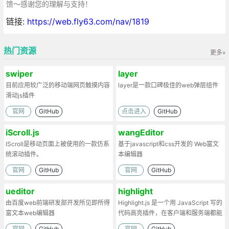
馈～感谢您的理解与支持！
链接:
https://web.fly63.com/nav/1819
热门资源
更多»
swiper
layer
目前应用较广泛的移动端网页触摸内容
layer是一款口碑极佳的web弹层组件
滑动js插件
官网
GitHub
点击进入
GitHub
iScroll.js
wangEditor
IScroll是移动页面上被使用的一款仿系
基于javascript和css开发的 Web富文
统滚动插件。
本编辑器
官网
GitHub
官网
GitHub
ueditor
highlight
由百度web前端研发部开发所见即所得
Highlight.js 是一个用 JavaScript 写的
富文本web编辑器
代码高亮插件，在客户端和服务端都能
工作。
官网
GitHub
官网
GitHub