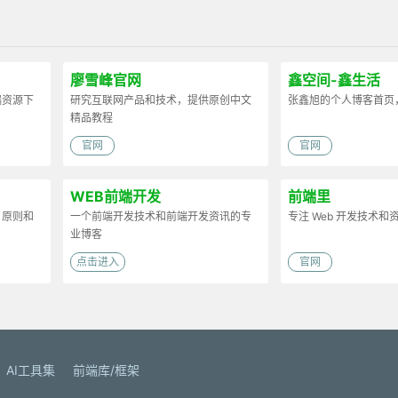
廖雪峰官网
鑫空间-鑫生活
端资源下
研究互联网产品和技术，提供原创中文
张鑫旭的个人博客首页
精品教程
官网
官网
WEB前端开发
前端里
、原则和
一个前端开发技术和前端开发资讯的专
专注 Web 开发技术和
业博客
点击进入
官网
AI工具集
前端库/框架