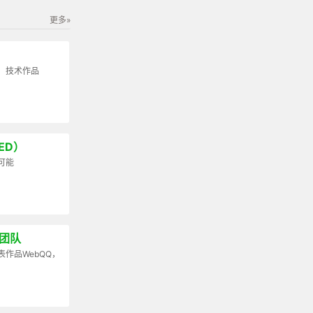
更多»
，技术作品
ED）
可能
 团队
表作品WebQQ，