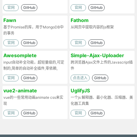
官网
GitHub
官网
GitHub
Fawn
Fathom
基于Promise的库，用于MongoDB中
从网页中提取内容的js框架
的事务
官网
GitHub
官网
GitHub
Awesomplete
Simple-Ajax-Uploader
input自动补全功能，超轻量级的,可定
跨浏览器Ajax文件上传的Javascript插
制的,简单的自动补全插件,零依赖,
件
官网
GitHub
点击进入
GitHub
vue2-animate
UglifyJS
vue的一些常用动画animate css来实
一个js 解释器、最小化器、压缩器、美
现
化器工具集
官网
GitHub
官网
GitHub