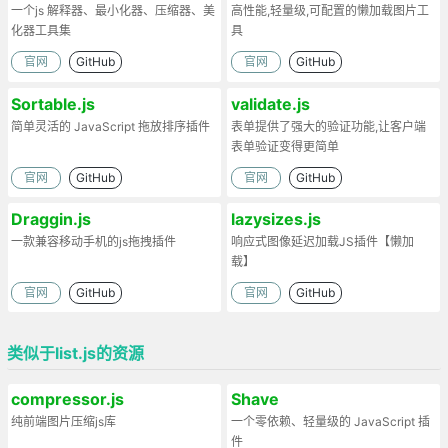
一个js 解释器、最小化器、压缩器、美
高性能,轻量级,可配置的懒加载图片工
化器工具集
具
官网
GitHub
官网
GitHub
Sortable.js
validate.js
简单灵活的 JavaScript 拖放排序插件
表单提供了强大的验证功能,让客户端
表单验证变得更简单
官网
GitHub
官网
GitHub
Draggin.js
lazysizes.js
一款兼容移动手机的js拖拽插件
响应式图像延迟加载JS插件【懒加
载】
官网
GitHub
官网
GitHub
类似于list.js的资源
compressor.js
Shave
纯前端图片压缩js库
一个零依赖、轻量级的 JavaScript 插
件