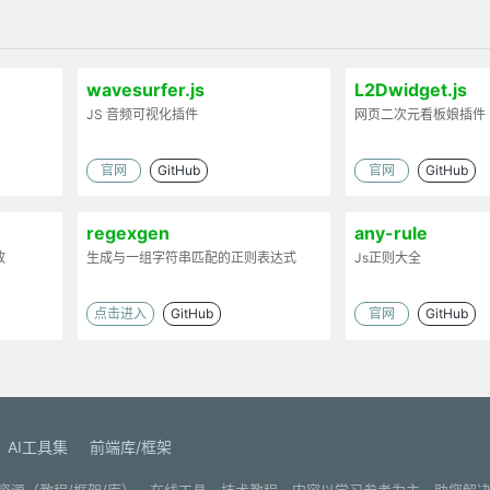
wavesurfer.js
L2Dwidget.js
JS 音频可视化插件
网页二次元看板娘插件
官网
GitHub
官网
GitHub
regexgen
any-rule
放
生成与一组字符串匹配的正则表达式
Js正则大全
点击进入
GitHub
官网
GitHub
AI工具集
前端库/框架
. 分享编程学习资源（教程/框架/库）、在线工具、技术教程、内容以学习参考为主，助