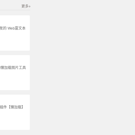
更多»
s开发的 Web富文本
的懒加载图片工具
S插件【懒加载】