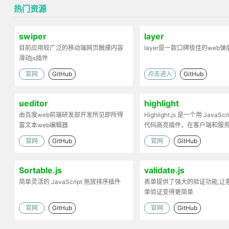
热门资源
swiper
layer
目前应用较广泛的移动端网页触摸内容
layer是一款口碑极佳的web
滑动js插件
官网
GitHub
点击进入
GitHub
ueditor
highlight
由百度web前端研发部开发所见即所得
Highlight.js 是一个用 JavaScr
富文本web编辑器
代码高亮插件，在客户端和服
工作。
官网
GitHub
官网
GitHub
Sortable.js
validate.js
简单灵活的 JavaScript 拖放排序插件
表单提供了强大的验证功能,让
单验证变得更简单
官网
GitHub
官网
GitHub