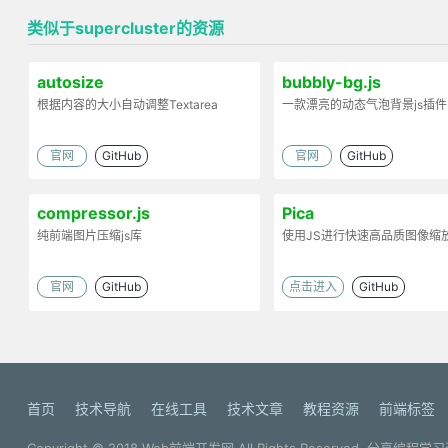
类似于supercluster的资源
autosize
bubbly-bg.js
根据内容的大小自动调整Textarea
一款漂亮的动态气泡背景js插件
官网
GitHub
官网
GitHub
compressor.js
Pica
纯前端图片压缩js库
使用JS进行快速高品质图像缩
官网
GitHub
点击进入
GitHub
首页
技术导航
在线工具
技术文章
教程资源
前端标签
Copyright © 2018
Web前端开发网
All Rights Reserved