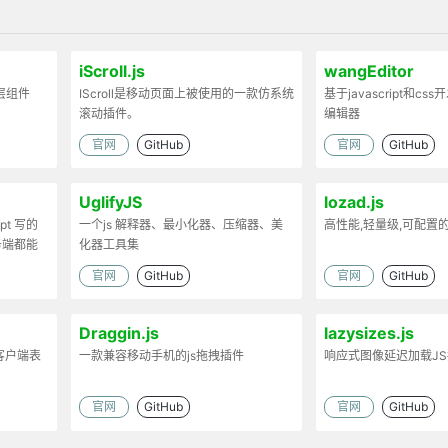
iScroll.js
wangEditor
弹层组件
IScroll是移动页面上被使用的一款仿系统
基于javascript和cs
滚动插件。
编辑器
官网
GitHub
官网
GitHub
UglifyJS
lozad.js
ipt 写的
一个js 解释器、最小化器、压缩器、美
高性能,轻量级,可配置
务端都能
化器工具集
官网
GitHub
官网
GitHub
Draggin.js
lazysizes.js
客户端表
一款兼容移动手机的js拖拽插件
响应式图像延迟加载J
官网
GitHub
官网
GitHub