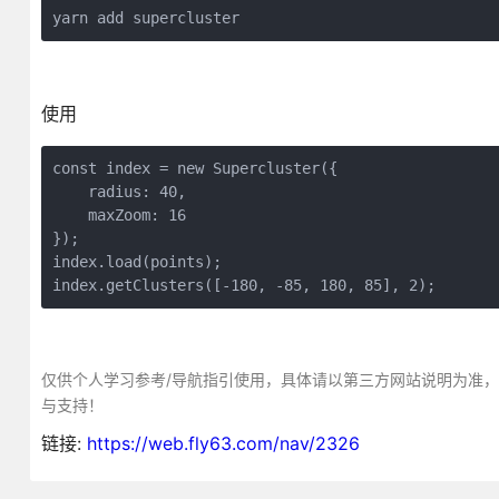
yarn add supercluster
使用
const index = new Supercluster({

    radius: 40,

    maxZoom: 16

});

index.load(points);

index.getClusters([-180, -85, 180, 85], 2);
仅供个人学习参考/导航指引使用，具体请以第三方网站说明为准
与支持！
链接:
https://web.fly63.com/nav/2326