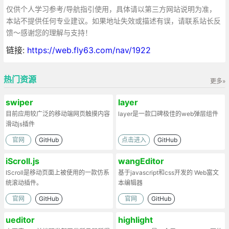
仅供个人学习参考/导航指引使用，具体请以第三方网站说明为准，
本站不提供任何专业建议。如果地址失效或描述有误，请联系站长反
馈～感谢您的理解与支持！
链接:
https://web.fly63.com/nav/1922
热门资源
更多»
swiper
layer
目前应用较广泛的移动端网页触摸内容
layer是一款口碑极佳的web弹层组件
滑动js插件
官网
GitHub
点击进入
GitHub
iScroll.js
wangEditor
IScroll是移动页面上被使用的一款仿系
基于javascript和css开发的 Web富文
统滚动插件。
本编辑器
官网
GitHub
官网
GitHub
ueditor
highlight