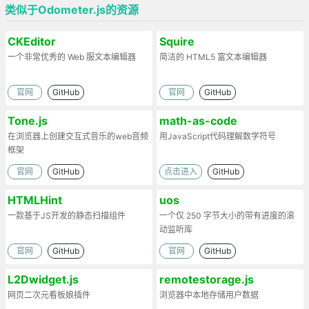
类似于Odometer.js的资源
CKEditor
Squire
一个非常优秀的 Web 服文本编辑器
简洁的 HTML5 富文本编辑器
官网
GitHub
官网
GitHub
Tone.js
math-as-code
在浏览器上创建交互式音乐的web音频
用JavaScript代码理解数学符号
框架
官网
GitHub
点击进入
GitHub
HTMLHint
uos
一款基于JS开发的静态扫描组件
一个仅 250 字节大小的带有进度的滚
动监听库
官网
GitHub
官网
GitHub
L2Dwidget.js
remotestorage.js
网页二次元看板娘插件
浏览器中本地存储用户数据