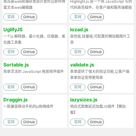
由百度web前端研发部开发所见即所得
Highlight.js 是一个用 JavaScript 写的
富文本web编辑器
代码高亮插件，在客户端和服务端都能
工作。
官网
GitHub
官网
GitHub
UglifyJS
lozad.js
一个js 解释器、最小化器、压缩器、美
高性能,轻量级,可配置的懒加载图片工
化器工具集
具
官网
GitHub
官网
GitHub
Sortable.js
validate.js
简单灵活的 JavaScript 拖放排序插件
表单提供了强大的验证功能,让客户端
表单验证变得更简单
官网
GitHub
官网
GitHub
Draggin.js
lazysizes.js
一款兼容移动手机的js拖拽插件
响应式图像延迟加载JS插件【懒加
载】
官网
GitHub
官网
GitHub