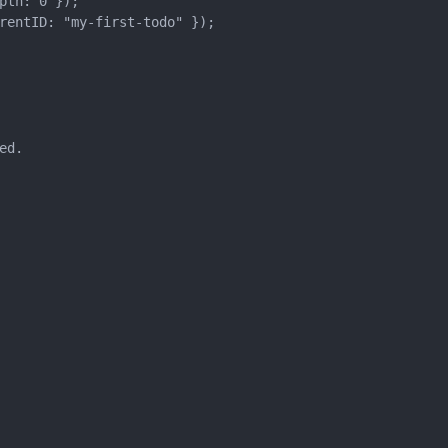
pth: 0 });
rentID: "my-first-todo" });
ed.