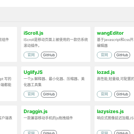
iScroll.js
wangEditor
弹层组件
IScroll是移动页面上被使用的一款仿系统
基于javascript和cs
滚动插件。
编辑器
官网
GitHub
官网
GitHub
UglifyJS
lozad.js
ipt 写的
一个js 解释器、最小化器、压缩器、美
高性能,轻量级,可配置
务端都能
化器工具集
官网
GitHub
官网
GitHub
Draggin.js
lazysizes.js
客户端表
一款兼容移动手机的js拖拽插件
响应式图像延迟加载J
官网
GitHub
官网
GitHub