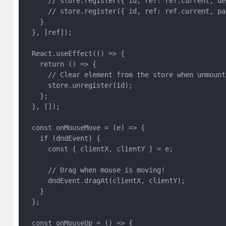
      // store.register({ id, ref: ref.current, de
      // store.register({ id, ref: ref.current, pa
    }
  }, [ref]);
  React.useEffect(() => {
    return () => {
      // Clear element from the store when unmount
      store.unregister(id);
    };
  }, []);
  const onMouseMove = (e) => {
    if (dndEvent) {
      const { clientX, clientY } = e;
      // Drag when mouse is moving!
      dndEvent.dragAt(clientX, clientY);
    }
  };
  const onMouseUp = () => {