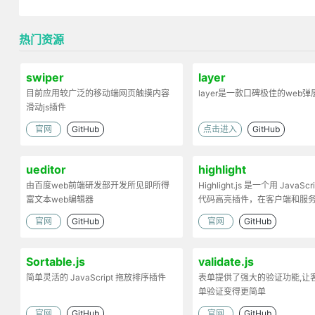
热门资源
swiper
layer
目前应用较广泛的移动端网页触摸内容
layer是一款口碑极佳的web
滑动js插件
官网
GitHub
点击进入
GitHub
ueditor
highlight
由百度web前端研发部开发所见即所得
Highlight.js 是一个用 JavaScr
富文本web编辑器
代码高亮插件，在客户端和服
工作。
官网
GitHub
官网
GitHub
Sortable.js
validate.js
简单灵活的 JavaScript 拖放排序插件
表单提供了强大的验证功能,让
单验证变得更简单
官网
GitHub
官网
GitHub