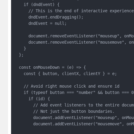
    if (dndEvent) {
      // This is the end of interactive experience
      dndEvent.endDragging();
      dndEvent = null;
      document.removeEventListener("mouseup", onMo
      document.removeEventListener("mousemove", on
    }
  };
  const onMouseDown = (e) => {
    const { button, clientX, clientY } = e;
    // Avoid right mouse click and ensure id
    if (typeof button === "number" && button === 0
      if (id) {
        // Add event listeners to the entire docum
        // Not just the button boundaries.
        document.addEventListener("mouseup", onMou
        document.addEventListener("mousemove", onM