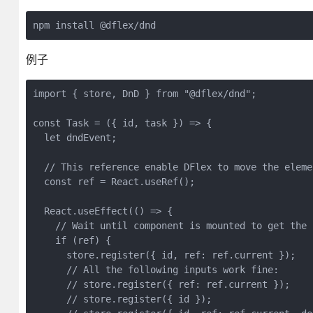
npm install @dflex/dnd
例子
import { store, DnD } from "@dflex/dnd";
const Task = ({ id, task }) => {
  let dndEvent;
  // This reference enable DFlex to move the eleme
  const ref = React.useRef();
  React.useEffect(() => {
    // Wait until component is mounted to get the 
    if (ref) {
      store.register({ id, ref: ref.current });
      // All the following inputs work fine:
      // store.register({ ref: ref.current });
      // store.register({ id });