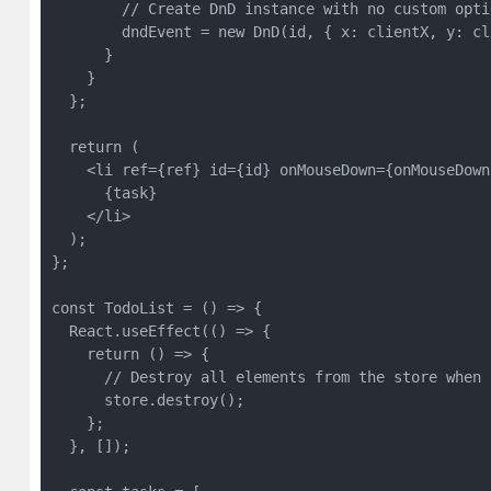
        // Create DnD instance with no custom opti
        dndEvent = new DnD(id, { x: clientX, y: cl
      }
    }
  };
  return (
    <li ref={ref} id={id} onMouseDown={onMouseDown
      {task}
    </li>
  );
};
const TodoList = () => {
  React.useEffect(() => {
    return () => {
      // Destroy all elements from the store when 
      store.destroy();
    };
  }, []);