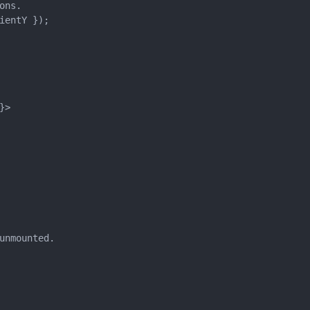
ons.
ientY });
}>
unmounted.