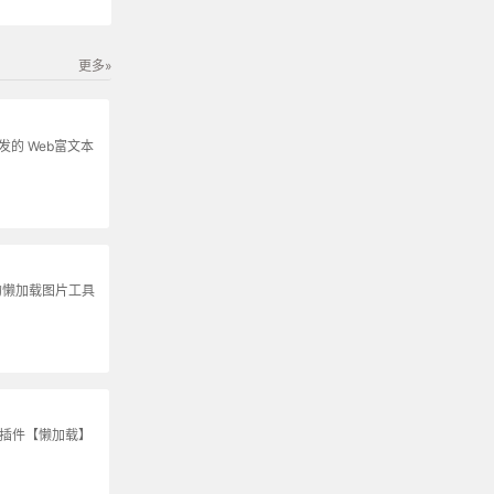
更多»
s开发的 Web富文本
的懒加载图片工具
S插件【懒加载】