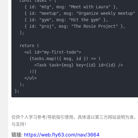
  const tasks = [
    { id: "mtg", msg: "Meet with Laura" },
    { id: "meetup", msg: "Organize weekly meetup" 
    { id: "gym", msg: "Hit the gym" },
    { id: "proj", msg: "The Rosie Project" },
  ];
  return (
    <ul id="my-first-todo">
      {tasks.map(({ msg, id }) => (
        <Task task={msg} key={id} id={id} />
      ))}
    </ul>
  );
};
仅供个人学习参考/导航指引使用，具体请以第三方网站说明为准
与支持！
链接:
https://web.fly63.com/nav/3664